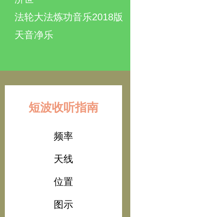
法轮大法炼功音乐2018版
天音净乐
短波收听指南
频率
天线
位置
图示