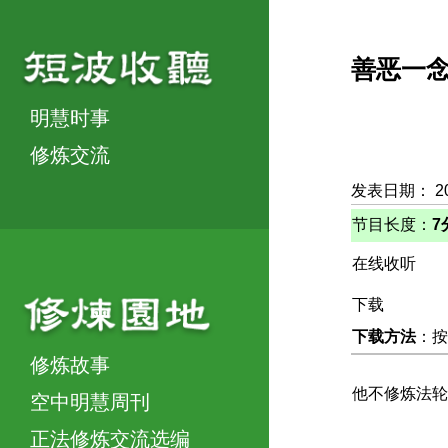
善恶一
明慧时事
修炼交流
发表日期： 2
节目长度：
7
在线收听
下载
下载方法
：按
修炼故事
他不修炼法轮
空中明慧周刊
正法修炼交流选编