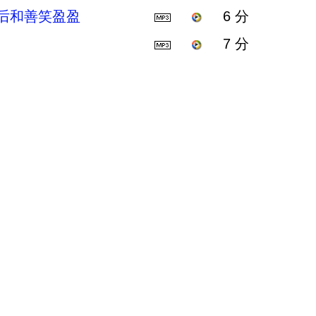
退后和善笑盈盈
6 分
7 分