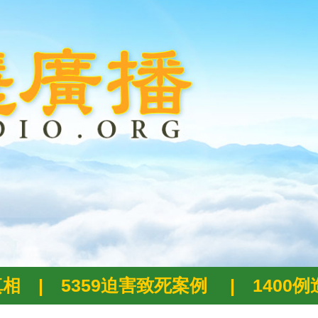
真相
|
5359迫害致死案例
|
1400