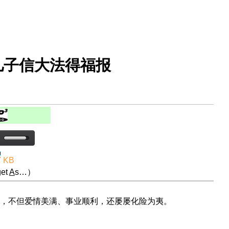
儿子信大法得福报
7 KB
et
A
s…）
，不但爱情美满、事业顺利，还屡屡化险为夷。