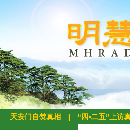
天安门自焚真相
|
“四•二五”上访