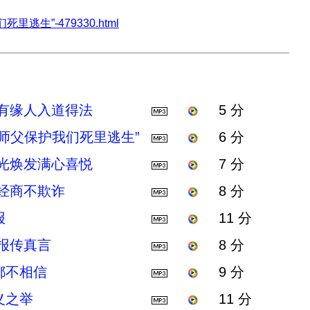
我们死里逃生”-479330.html
 有缘人入道得法
5 分
师父保护我们死里逃生”
6 分
容光焕发满心喜悦
7 分
经商不欺诈
8 分
报
11 分
报传真言
8 分
都不相信
9 分
义之举
11 分