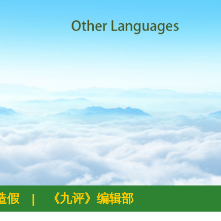
例造假
|
《九评》编辑部