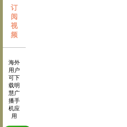
订
阅
视
频
海外
用户
可下
载明
慧广
播手
机应
用