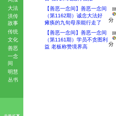
大法
【善恶一念间】善恶一念间
（第1162期）诚念大法好
洪传
分
瘫痪的九旬母亲能行走了
故事
传统
【善恶一念间】善恶一念间
文化
（第1161期）学员不贪图利
分
益 老板称赞境界高
善恶
一念
间
明慧
丛书