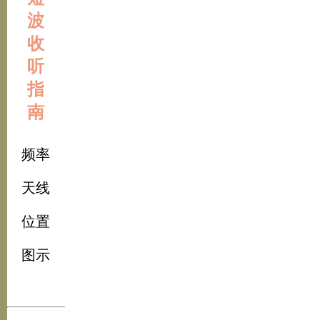
波
收
听
指
南
频率
天线
位置
图示