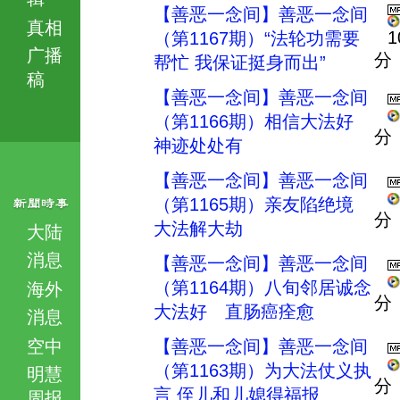
【善恶一念间】善恶一念间
真相
1
（第1167期）“法轮功需要
广播
分
帮忙 我保证挺身而出”
稿
【善恶一念间】善恶一念间
（第1166期）相信大法好
分
神迹处处有
【善恶一念间】善恶一念间
（第1165期）亲友陷绝境
分
大法解大劫
大陆
消息
【善恶一念间】善恶一念间
（第1164期）八旬邻居诚念
海外
分
大法好 直肠癌痊愈
消息
空中
【善恶一念间】善恶一念间
（第1163期）为大法仗义执
明慧
分
言 侄儿和儿媳得福报
周报