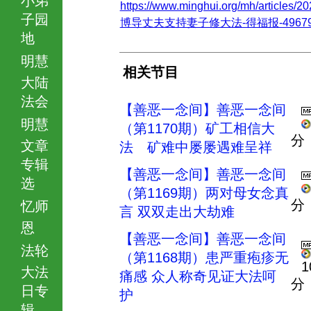
https://www.minghui.org/mh/articles/20
子园
博导丈夫支持妻子修大法-得福报-496795.
地
明慧
相关节目
大陆
法会
【善恶一念间】善恶一念间
明慧
（第1170期）矿工相信大
分
文章
法 矿难中屡屡遇难呈祥
专辑
【善恶一念间】善恶一念间
选
（第1169期）两对母女念真
分
忆师
言 双双走出大劫难
恩
【善恶一念间】善恶一念间
法轮
（第1168期）患严重疱疹无
1
大法
痛感 众人称奇见证大法呵
分
日专
护
辑