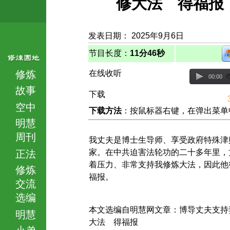
修大法 得福报
发表日期： 2025年9月6日
节目长度：
11分46秒
修炼
在线收听
00:00
故事
下载
空中
下载方法
：按鼠标器右键，在弹出菜单中选择
明慧
周刊
我丈夫是博士生导师、享受政府特殊津
家。在中共迫害法轮功的二十多年里，
正法
着压力、非常支持我修炼大法，因此他
修炼
福报。
交流
选编
本文选编自明慧网文章：博导丈夫支持
明慧
大法 得福报
小弟