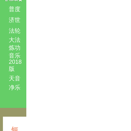
普度
济世
法轮
大法
炼功
音乐
2018
版
天音
净乐
短