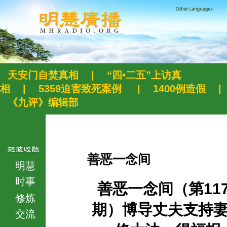
天安门自焚真相
|
“四•二五”上访真
相
|
5359迫害致死案例
|
1400例造假
|
《九评》编辑部
善恶一念间
明慧
时事
善恶一念间（第117
修炼
期）博导丈夫支持
交流