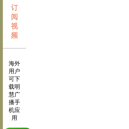
订
阅
视
频
海外
用户
可下
载明
慧广
播手
机应
用