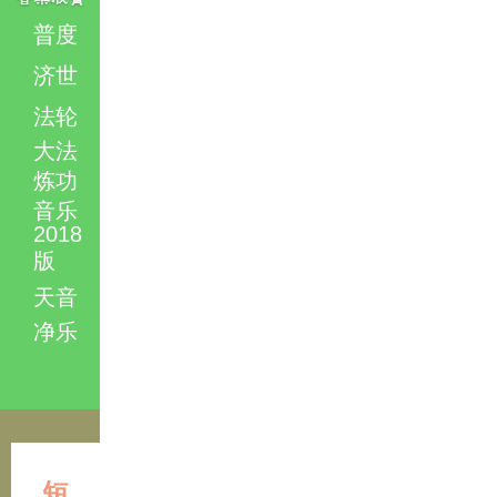
普度
济世
法轮
大法
炼功
音乐
2018
版
天音
净乐
短