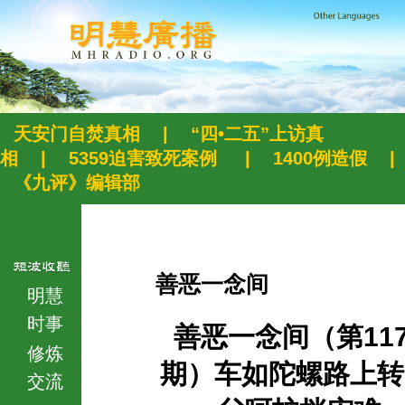
天安门自焚真相
|
“四•二五”上访真
相
|
5359迫害致死案例
|
1400例造假
|
《九评》编辑部
善恶一念间
明慧
时事
善恶一念间（第117
修炼
期）车如陀螺路上转
交流