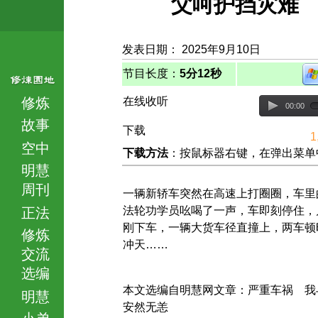
父呵护挡灾难
发表日期： 2025年9月10日
节目长度：
5分12秒
修炼
在线收听
00:00
故事
下载
1
空中
下载方法
：按鼠标器右键，在弹出菜单中选择
明慧
周刊
一辆新轿车突然在高速上打圈圈，车里
法轮功学员吆喝了一声，车即刻停住，
正法
刚下车，一辆大货车径直撞上，两车顿
修炼
冲天……
交流
选编
本文选编自明慧网文章：严重车祸 我
明慧
安然无恙
小弟