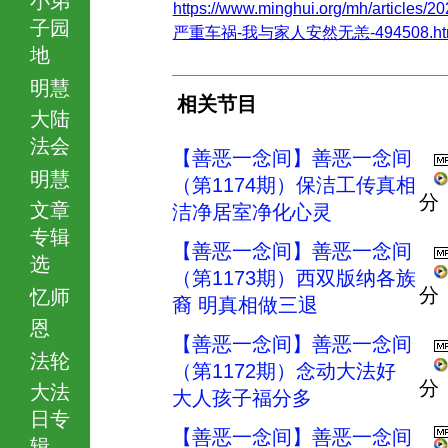
https://www.minghui.org/mh/articles/20
子园
严重车祸-我与家人安然无恙-494508.ht
地
明慧
相关节目
大陆
法会
【善恶一念间】善恶一念间
明慧
（第1174期）保洁工传真相
分
文章
洁净居室净化心灵
专辑
【善恶一念间】善恶一念间
选
（第1173期）西双版纳各族
分
忆师
裔 明真相做三退
恩
【善恶一念间】善恶一念间
法轮
（第1172期）念动大法好
分
大法
大人孩子福分多
日专
【善恶一念间】善恶一念间
辑