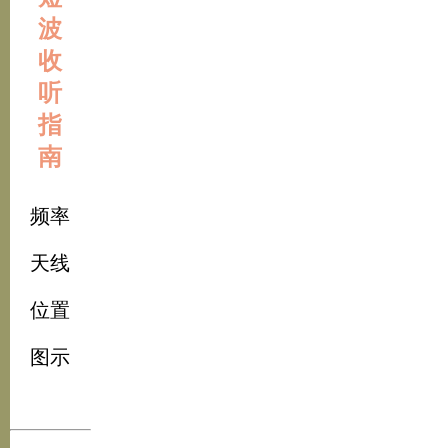
波
收
听
指
南
频率
天线
位置
图示