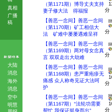
1
（第1171期）博导丈夫支持
真相
分
妻子修大法 得福报
广播
【善恶一念间】善恶一念间
稿
（第1170期）矿工相信大
分
法 矿难中屡屡遇难呈祥
【善恶一念间】善恶一念间
（第1169期）两对母女念真
分
言 双双走出大劫难
大陆
【善恶一念间】善恶一念间
消息
（第1168期）患严重疱疹无
1
痛感 众人称奇见证大法呵
海外
分
护
消息
空中
【善恶一念间】善恶一念间
1
（第1167期）“法轮功需要
明慧
分
帮忙 我保证挺身而出”
周报