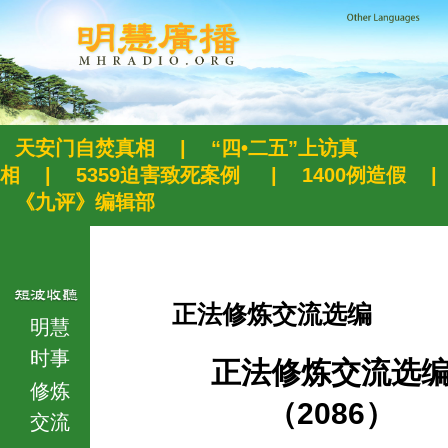
天安门自焚真相
|
“四•二五”上访真
相
|
5359迫害致死案例
|
1400例造假
|
《九评》编辑部
正法修炼交流选编
明慧
时事
正法修炼交流选
修炼
（2086）
交流