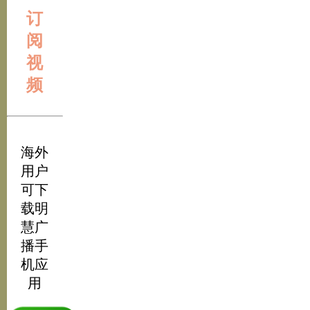
订
阅
视
频
海外
用户
可下
载明
慧广
播手
机应
用