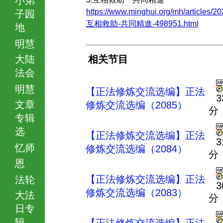
https://www.minghui.org/mh/articles/20
子园
互相救助-共同精進-498951.html
地
明慧
大陆
相关节目
法会
明慧
【正法修炼交流选编】正法
3
文章
修炼交流选编（2085）
分
专辑
选
【正法修炼交流选编】正法
3
忆师
修炼交流选编（2084）
分
恩
【正法修炼交流选编】正法
法轮
3
修炼交流选编（2083）
大法
分
日专
辑