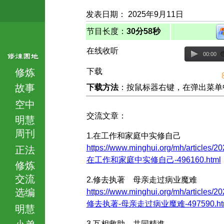
发表日期： 2025年9月11日
节目长度：
30分58秒
在线收听
00:00
修炼
下载
故事
下载方法
：按鼠标器右键，在弹出菜单中选择
空中
交流文章：
明慧
周刊
1.在工作和家庭中实修自己
https://www.minghui.org/mh/articles/20
正法
在工作和家庭中实修自己-496160.html
修炼
交流
2.修去执著 母亲走过病业魔难
选编
https://www.minghui.org/mh/articles/20
修去执著-母亲走过病业魔难-497590.ht
明慧
小弟
3.互相救助 共同精進