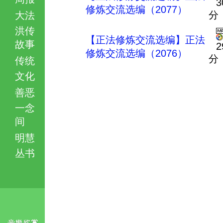
3
修炼交流选编（2077）
分
大法
洪传
【正法修炼交流选编】正法
故事
2
修炼交流选编（2076）
分
传统
文化
善恶
一念
间
明慧
丛书