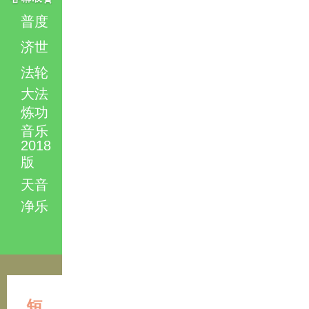
普度
济世
法轮
大法
炼功
音乐
2018
版
天音
净乐
短