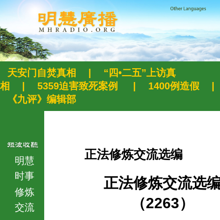
天安门自焚真相
|
“四•二五”上访真
相
|
5359迫害致死案例
|
1400例造假
|
《九评》编辑部
正法修炼交流选编
明慧
时事
正法修炼交流选
修炼
（2263）
交流