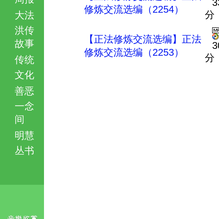
3
修炼交流选编（2254）
分
大法
洪传
【正法修炼交流选编】正法
故事
3
修炼交流选编（2253）
分
传统
文化
善恶
一念
间
明慧
丛书