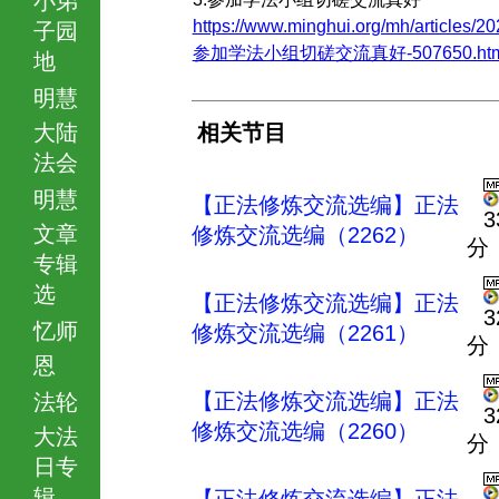
https://www.minghui.org/mh/articles/20
子园
参加学法小组切磋交流真好-507650.htm
地
明慧
大陆
相关节目
法会
明慧
【正法修炼交流选编】正法
3
文章
修炼交流选编（2262）
分
专辑
选
【正法修炼交流选编】正法
3
忆师
修炼交流选编（2261）
分
恩
【正法修炼交流选编】正法
法轮
3
修炼交流选编（2260）
大法
分
日专
辑