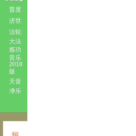
普度
济世
法轮
大法
炼功
音乐
2018
版
天音
净乐
短