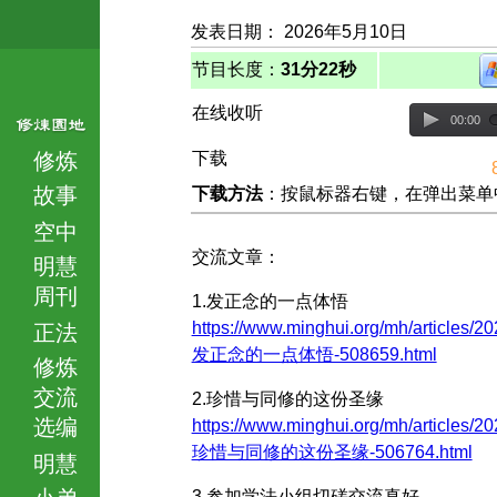
发表日期： 2026年5月10日
节目长度：
31分22秒
在线收听
00:00
修炼
下载
故事
下载方法
：按鼠标器右键，在弹出菜单中选择
空中
交流文章：
明慧
周刊
1.发正念的一点体悟
https://www.minghui.org/mh/articles/20
正法
发正念的一点体悟-508659.html
修炼
交流
2.珍惜与同修的这份圣缘
选编
https://www.minghui.org/mh/articles/20
珍惜与同修的这份圣缘-506764.html
明慧
小弟
3.参加学法小组切磋交流真好