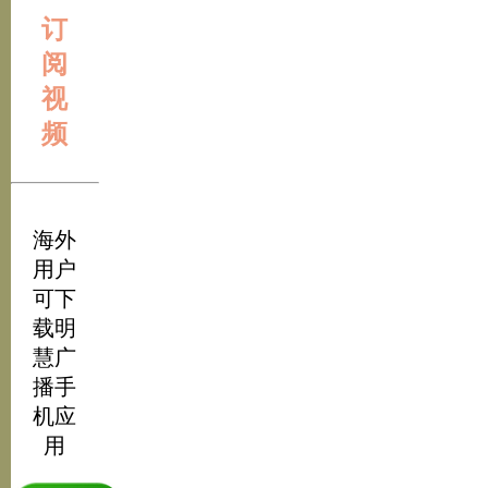
订
阅
视
频
海外
用户
可下
载明
慧广
播手
机应
用