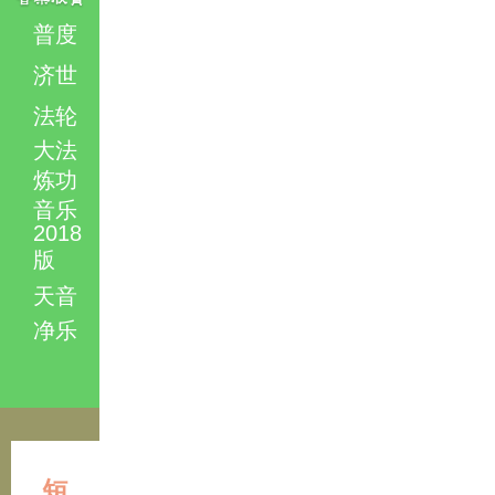
普度
济世
法轮
大法
炼功
音乐
2018
版
天音
净乐
短