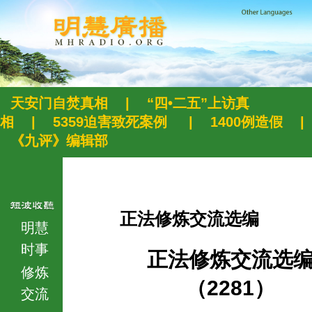
天安门自焚真相
|
“四•二五”上访真
相
|
5359迫害致死案例
|
1400例造假
|
《九评》编辑部
正法修炼交流选编
明慧
时事
正法修炼交流选
修炼
（2281）
交流