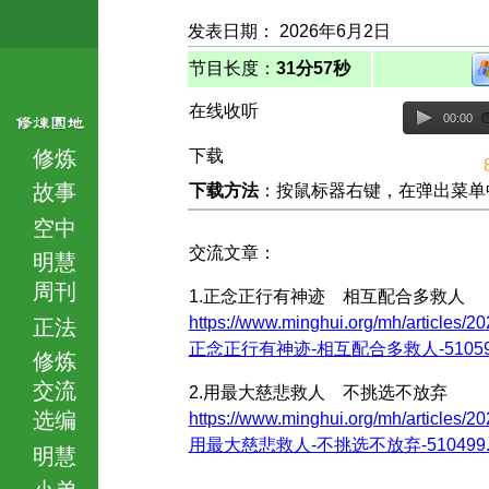
发表日期： 2026年6月2日
节目长度：
31分57秒
在线收听
00:00
修炼
下载
故事
下载方法
：按鼠标器右键，在弹出菜单中选择
空中
交流文章：
明慧
周刊
1.正念正行有神迹 相互配合多救人
https://www.minghui.org/mh/articles/20
正法
正念正行有神迹-相互配合多救人-510591.
修炼
交流
2.用最大慈悲救人 不挑选不放弃
选编
https://www.minghui.org/mh/articles/20
用最大慈悲救人-不挑选不放弃-510499.h
明慧
小弟