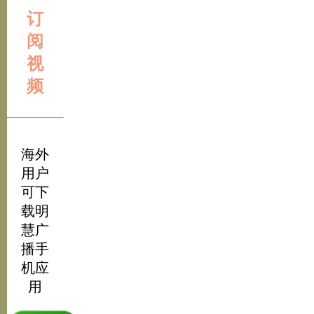
订
阅
视
频
海外
用户
可下
载明
慧广
播手
机应
用