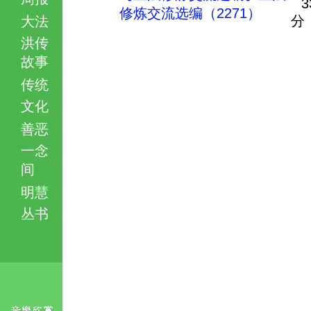
3
修炼交流选编（2271）
分
大法
洪传
故事
传统
文化
善恶
一念
间
明慧
丛书