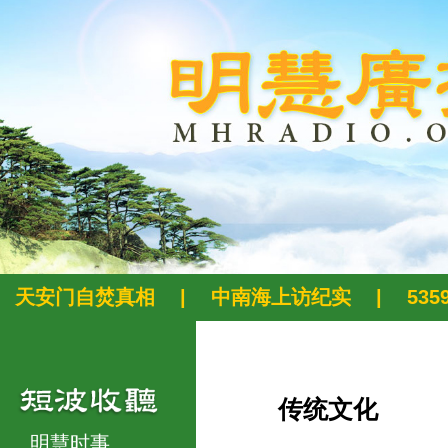
天安门自焚真相
|
中南海上访纪实
|
53
传统文化
明慧时事