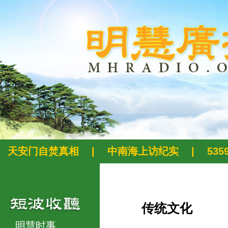
天安门自焚真相
|
中南海上访纪实
|
53
传统文化
明慧时事