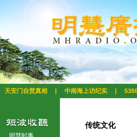
天安门自焚真相
|
中南海上访纪实
|
53
传统文化
明慧时事