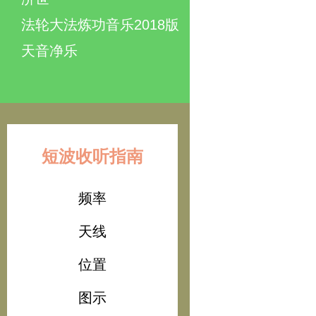
法轮大法炼功音乐2018版
天音净乐
短波收听指南
频率
天线
位置
图示