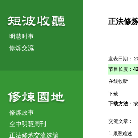
正法修
明慧时事
修炼交流
发表日期： 20
节目长度：
4
在线收听
下载
下载方法
：按
修炼故事
交流文章：
空中明慧周刊
1.师恩难述
正法修炼交流选编