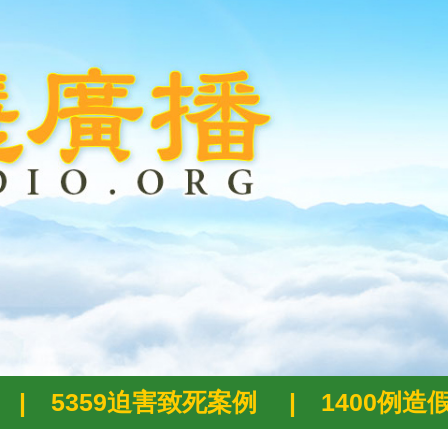
|
5359迫害致死案例
|
1400例造