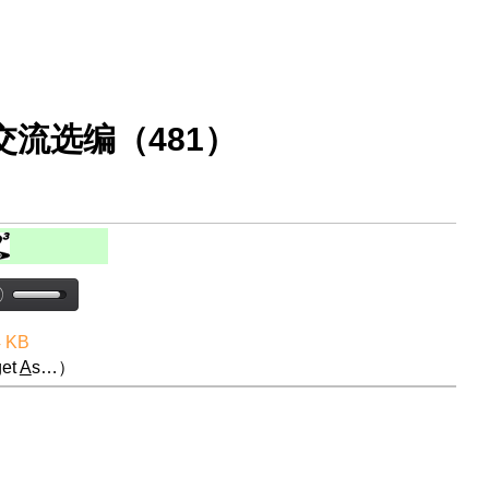
流选编（481）
4 KB
et
A
s…）