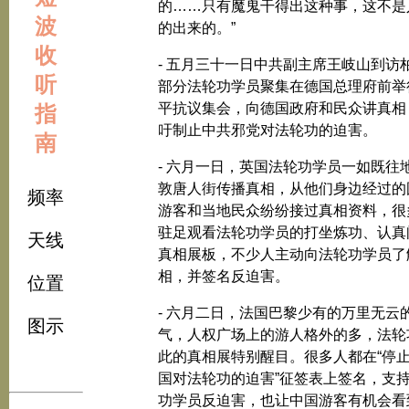
的……只有魔鬼干得出这种事，这不是
波
的出来的。”
收
- 五月三十一日中共副主席王岐山到访
听
部分法轮功学员聚集在德国总理府前举
平抗议集会，向德国政府和民众讲真相
指
吁制止中共邪党对法轮功的迫害。
南
- 六月一日，英国法轮功学员一如既往
敦唐人街传播真相，从他们身边经过的
频率
游客和当地民众纷纷接过真相资料，很
驻足观看法轮功学员的打坐炼功、认真
天线
真相展板，不少人主动向法轮功学员了
相，并签名反迫害。
位置
- 六月二日，法国巴黎少有的万里无云
图示
气，人权广场上的游人格外的多，法轮
此的真相展特别醒目。很多人都在“停
国对法轮功的迫害”征签表上签名，支
功学员反迫害，也让中国游客有机会看