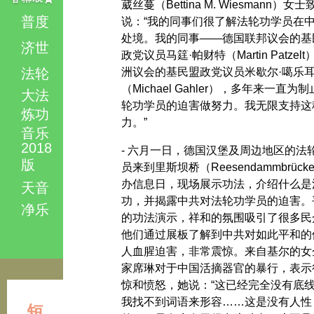
葳丝蔓（Bettina M. Wiesmann）女士
普度
说：“我的同事们很了解法轮功学员在
处境。我的同事——德国联邦议会的基
济世
政党议员马筳·帕财特（Martin Patzel
法轮
洲议会的基民盟政党议员米歇尔·噶乐
（Michael Gahler），多年来一直为
大法
轮功学员的迫害做努力。我无限支持这
炼功
力。”
音乐
2018
- 六月一日，德国汉堡及周边地区的法
版
员来到里斯坝桥（Reesendammbrück
办信息日，现场展示功法，介绍什么是
天音
功，并揭露中共对法轮功学员的迫害。
净乐
的功法演示，祥和的氛围吸引了很多民
他们通过展板了解到中共对如此平和的
人血腥迫害，非常震惊。来自基尔的女
家席琳对于中国活摘器官的暴行，表示
惊和愤怒，她说：“这已经完全没有底
我找不到词语来形容……这是没有人性
短