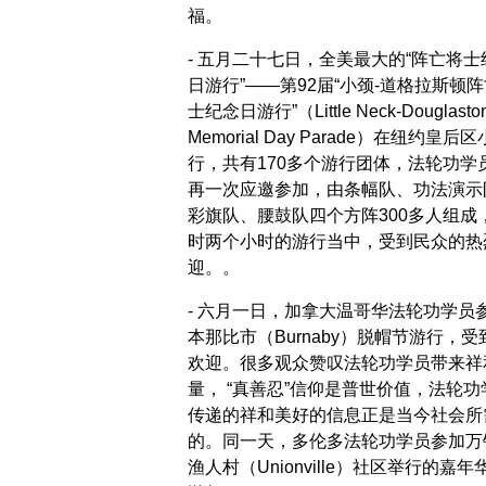
福。
- 五月二十七日，全美最大的“阵亡将士
日游行”――第92届“小颈-道格拉斯顿
士纪念日游行”（Little Neck-Douglasto
Memorial Day Parade）在纽约皇后
行，共有170多个游行团体，法轮功学
再一次应邀参加，由条幅队、功法演示
彩旗队、腰鼓队四个方阵300多人组成
时两个小时的游行当中，受到民众的热
迎。。
- 六月一日，加拿大温哥华法轮功学员
本那比市（Burnaby）脱帽节游行，受
欢迎。很多观众赞叹法轮功学员带来祥
量， “真善忍”信仰是普世价值，法轮功
传递的祥和美好的信息正是当今社会所
的。同一天，多伦多法轮功学员参加万
渔人村（Unionville）社区举行的嘉年