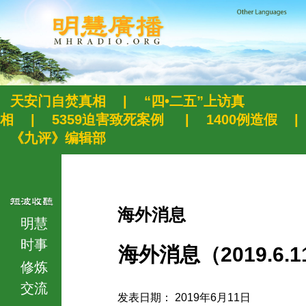
天安门自焚真相
|
“四•二五”上访真
相
|
5359迫害致死案例
|
1400例造假
|
《九评》编辑部
海外消息
明慧
时事
海外消息（2019.6.1
修炼
交流
发表日期： 2019年6月11日