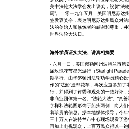
美中法轮大法学会发出褒奖，祝贺“法
周”。二零一九年五月，美国明尼苏达
签发褒奖令，表达明尼苏达州民众对法
法的创始人和修炼者的感谢和尊重，并
世界法轮大法日。
海外学员证实大法、讲真相摘要
- 六月一日，美国俄勒冈州波特兰市第
届玫瑰花节星光游行（Starlight Parad
期举行。由华盛顿州法轮功学员精心设
作的“法船”造型花车，再次应邀参加了
行，并得到了评委和观众的一致好评，
非商业团体第一名。“法轮大法”、“真善
字样和法轮图形饰于船头两侧，向人们
着珍贵的信息。据本地媒体报导，今年
三十万人在波特兰市中心现场观看了游
再加上电视观众，上百万民众得以一饱