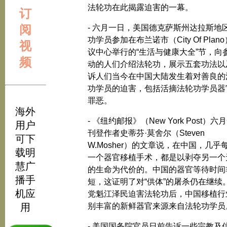
法轮功在此揭露迫害的一幕。
订
阅
- 六月一日，美国德克萨斯州达拉斯地
功学员参加在布兰诺市（City Of Plan
视
议中心举行的“生活与健康大全”节，向
频
动的人们介绍法轮功，展示五套功法以
诉人们当今在中国大陆发生着对善良的
功学员的迫害，包括活摘法轮功学员器
罪恶。
海外
- 《纽约邮报》（New York Post）六
用户
刊登作者史蒂芬·莫舍尔（Steven
可下
W.Mosher）的文章说，在中国，几乎
载明
一个器官移植手术，都是以剥夺另一个
慧广
的生命为代价的。中国的器官等待时间
播手
短，这证明了对“供体”的屠杀仍在继续
机应
党魁江泽民迫害法轮功后，中国移植行
用
别丰富的新鲜器官来源来自法轮功学员
- 美国国务院官员日前告诉一些宗教及