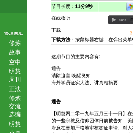
节目长度：
11分9秒
在线收听
00:00
下载
3
下载方法
：按鼠标器右键，在弹出菜单中选择
修炼
故事
这期节目的主要内容有:
空中
通告
明慧
清除迫害 唤醒良知
周刊
海外学员证实大法、讲真相摘要
正法
修炼
通告
交流
选编
【明慧网二零一九年五月三十一日】在
的一些宗教及信仰团体日前被告知，美
明慧
府意在更加严格地审核签证申请、对人
小弟