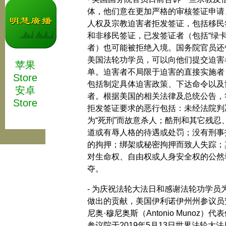
体，他们意在更加严格的审核签证申请
人权及宗教迫害者拒发签证，包括移民
和非移民签证，已发签证者（包括“绿卡
者）也可能被拒绝入境。国务院官员还
美国法轮功学员，可以向他们提交迫害
苹果
单。迫害者不局限于迫害的直接实施者
Store
包括制定具体迫害政策、下达命令以及
安卓
者。根据美国的相关法律及总统公告，
Store
拒发签证要求的恶行包括：未经法院判
为“死刑”而故意杀人；酷刑和其它残忍
道或有辱人格的待遇或处罚；没有刑事
的拘押；绑架或秘密拘押而致人失踪；
对生命权、自由权或人身安全权的公然
夺。
- 为庆祝法轮大法日和感谢法轮功学员
做出的贡献，美国伊利诺伊州州参议员
尼奥·穆尼奥斯（Antonio Munoz）代
参议院于2019年5月13日世界法轮大