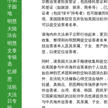
宗教迫害者拒发签证，包括移民签证和
子园
民签证（如旅游、探亲、商务等），已
地
证者（包括“绿卡”持有者）也可能被拒
境。美国国务院官员并告知美国法轮功
明慧
可以提交迫害者名单。
大陆
请海内外大法弟子立即行动起来，更完
法会
收集、整理和向明慧网提交迫害者名单
明慧
括迫害者本人及其亲属、子女、资产的
文章
息，以便定位迫害者。
专辑
同时，请美国大法弟子顺便收集和提交
选
在美国参与中共海外迫害者的个人信息
忆师
如在神韵艺术团和神韵交响乐团演出剧
恩
外、在法轮大法修炼心得交流会场外，
拉盛、真相点、邪恶网站等场所参与中
法轮
外迫害者。台湾、香港、韩国、西班牙
大法
它国家或地区的法轮功学员也请提供当
日专
与中共海外迫害者、其亲属、子女、资
辑
息。