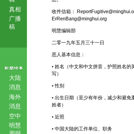
真相
收件信箱： ReportFugitive@minghui.
广播
ErRenBang@minghui.org
稿
明慧编辑部
二零一九年五月三十一日
恶人基本信息：
• 姓名（中文和中文拼音，护照姓名的
写）
大陆
• 性别
消息
海外
• 出生日期（至少有年份，减少和避免
姓者）
消息
空中
• 近照
明慧
• 中国大陆的工作单位、职务
周报