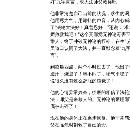
好”九字真言，求大法师父救你吧！
他非常清楚自己当前的状况，求生的渴
他用尽力气，用颤抖的声音，从内心喊
了“法轮大法好！真善忍好！”还说：“求
师救救我吧！”这个受邪党无神论毒害
犟人，终于冲破无神论的桎梏，在生与
叉道口认同了大法，并一直默念着“九
言”。
到凌晨四点，两个小时过去了，他出了
透汗，烧退了！胸不闷了，喘气平稳了
说很久没有这么舒服的感觉了！
他的心情异常兴奋，彻底的相信了法轮
法，师父是来救人的。无神论的歪理邪
底被击碎了！
现在他的身体正在逐步恢复。他非常感
父在临危时刻救了自己的命。