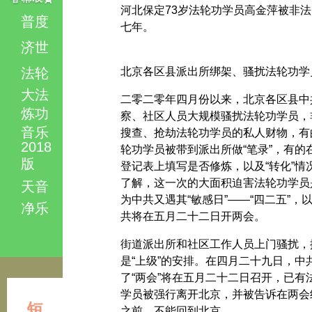
河北保定73岁法轮功学员高金萍被非法
普度
七年。
济世
法轮
北京各区县派出所绑架、骚扰法轮功学
大法
二零二零年四月份以来，北京各区县中
炼功
察、社区人员大规模骚扰法轮功学员，
音乐
搜查、抢劫法轮功学员的私人财物，有
2018
轮功学员被带到派出所做“笔录”，有的
版
登记表上填写是否修炼，以及“转化”情
了解，这一次的大面积迫害法轮功学员
天音
为中共又遇其“敏感日”——“四二五”，
净乐
共将在五月二十二日开两会。
街道派出所和社区工作人员上门骚扰，
是“上级”的安排。在四月二十九日，中
了“两会”将在五月二十二日召开，已有
学员被强行离开北京，并被告诉在两会
短
之前，不能回到北京。