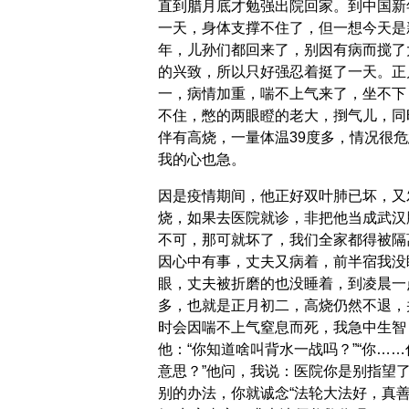
直到腊月底才勉强出院回家。到中国新
一天，身体支撑不住了，但一想今天是
年，儿孙们都回来了，别因有病而搅了
的兴致，所以只好强忍着挺了一天。正
一，病情加重，喘不上气来了，坐不下
不住，憋的两眼瞪的老大，捯气儿，同
伴有高烧，一量体温39度多，情况很危
我的心也急。
因是疫情期间，他正好双叶肺已坏，又
烧，如果去医院就诊，非把他当成武汉
不可，那可就坏了，我们全家都得被隔
因心中有事，丈夫又病着，前半宿我没
眼，丈夫被折磨的也没睡着，到凌晨一
多，也就是正月初二，高烧仍然不退，
时会因喘不上气窒息而死，我急中生智
他：“你知道啥叫背水一战吗？”“你……
意思？”他问，我说：医院你是别指望
别的办法，你就诚念“法轮大法好，真