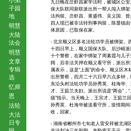
九日晚在庄虾昌家学法时，被城区公安
子园
保大队联同新联派出所一帮人闯入绑架
地
法拘留。庄虾昌、黄盛伟、吴义国、曾
四人现已被非法转刑事拘留，陈显镇由
明慧
体原因，已取保在家。
大陆
- 北京顺义区多名法轮功学员被绑架。
法会
十四日早上，顺义国保大队、后沙峪派
明慧
十个警察，在家中绑架了周素霞与儿子
文章
阔，后非法关押在顺义看守所，派出所
专辑
属表示，这是“上面”的命令。顺义区木
选
出所警察，四月二十六日早六点多钟，
东沿头村法轮功学员孙秀英、桂海华、
忆师
才、王茹兰夫妇。派出所说是“两会”，“
恩
级”指示。当天晚上，王宗才、王茹兰
法轮
孙秀英、杜海华被送看守所，疫情期间
收，回家。
大法
日专
- 湖南省郴州市七旬老人雷安祥被北湖
辑
非法判决三年刑期，并勒索五千元。雷