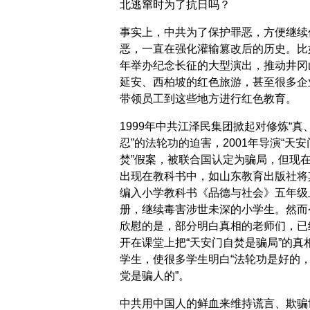
北逃窜时为了抗日吗？
事实上，中共为了保护罪恶，方便继续
恶，一直在强化灌输篡改后的历史。比
年举办纪念长征的大型演出，推动井冈
延安、西柏坡的红色旅游，甚至很多企
带领员工到这些地方进行红色教育。
1999年中共江泽民集团掀起对修炼“真
忍”的法轮功的迫害，2001年导演“天安
焚”假案，被联合国认定为骗局，但现
出现在教科书中，如山东教育出版社将
编入小学教科书《品德与社会》五年级
册，继续毒害涉世未深的小学生。然而
欣慰的是，部分明白真相的老师们，已
开在课堂上把“天安门自焚是骗局”的真
学生，使很多学生明白“法轮功是好的
党是骗人的”。
中共用中国人的鲜血来维持谎言、欺骗