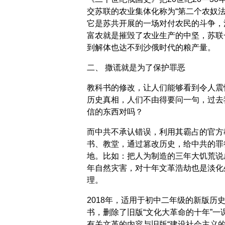
交苏联的农业集体化称为“第二个农奴法
它是苏共开展的一场对付农民的斗争，
富农就是摧毁了农业生产的中坚，苏联
到解体也达不到沙俄时代的粮产量。
二、 撒谎就是为了保护罪恶
教科书的修改，让人们能够看到令人震
历史真相，人们不由得要问一句，过去
信的东西对吗？
而中共不承认错误，利用其霸占的官方
书、教堂，通过篡改历史，给中共的罪
地。比如：把人为制造的三年大饥荒说
年自然灾害，对十年文革浩劫也是淡化
理。
2018年，适用于初中二年级的新版历
书，删除了旧版“文化大革命的十年”一
有关文革的内容与旧版“建设社会主义