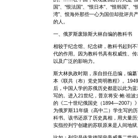
国”、“恨法国”、“恨日本”、“恨韩国”、“
湾”、恨海外那些一心为国但却批评共
的人。
一、俄罗斯废除斯大林自编的教科书
相较于纪念馆、纪念碑，教科书起到不
代的作用。因为教科书具有权威性、传
以及广泛的影响力。
斯大林执政时期，亲自担任总编，编纂
本《联共（布）党史简明教程》。194
后，中国人学的苏俄历史都是以此为蓝
写的。进入21世纪，普京将安·鲍·祖波
的《二十世纪俄国史（1894—2007）
为俄罗斯11年级（高中二）学生写的历
科书。该书还原了历史真相，用大量历
实指控列宁创建的苏联原来是人间地狱
比如：列宁是依靠德国皇帝威廉二世提