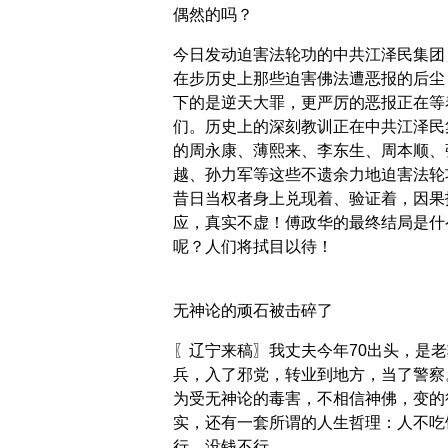
偶然的吗？
今日发动迫害法轮功的中共江泽民集团
在步历史上那些迫害佛法遭恶报的后尘
下的是逆天大罪，更严厉的恶报正在等
们。历史上的深刻教训正在中共江泽民
的周永康、薄熙来、李东生、周本顺、
越、孙力军等这些不遗余力地迫害法轮
昔日当权者身上兑现着、验证着，因果
应，真实不虚！傅政华的最终结局是什
呢？人们将拭目以待！
无神论的顽石被击碎了
〖辽宁来稿〗我丈夫今年70出头，是老
兵，入了邪党，转业到地方，当了警察
为受无神论的毒害，不相信神佛，变的
实，还有一套所谓的人生哲理：人不吃
行，没钱不行。