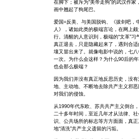
在脚下；被斥为“美帝走狗”的武汉作家
画中翘起了狗尾巴。
爱国=反美、与美国脱钩、《拔剑吧，
人》，诸如此类的极端言论，在网上颇
行。清醒的人意识到，极端的“文革”习
真正退去，只是隐藏起来了，遇到合适
壤又冒出来了。就像电影中说的，七八
一次。为什么会这样？为什么90后的年
也会那么极端？
因为我们并没有真正地反思历史，没有
地、主动地、不断地去除共产主义邪恶
对我们的侵蚀。
从1990年代东欧、苏共共产主义倒台
二十多年时间，至近几年才从法律、社
识、公共场所的标志等方方面面，真正
地“清洗”共产主义遗留的污垢。