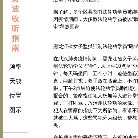
波
据了解，多个区县都有法轮功学员被绑
收
因疫情期间，大多数法轮功学员被以“
审”释放回家。
听
指
黑龙江省女子监狱强制法轮功学员“码坐
南
在武汉肺炎疫情期间，黑龙江省女子监
频率
制法轮功学员“码坐”，从上午10点至下
钟，每天码坐四、五个小时，迫使坐姿
天线
直，两腿并拢，双手放在膝盖上，不许
眼，下午2点钟迫使法轮功学员唱红歌
位置
配合的，警察指使犯人杨旭等人进行拳
踢，非打即骂，放污蔑法轮功的录像。
图示
犯人在警察的指使下为所欲为，看谁不
就破口大骂，这些恶犯分为组长，帮教
夹。
在长期迫害的恶劣环境下，有近80岁的