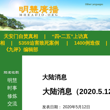
天安门自焚真相
|
“四•二五”上访真
相
|
5359迫害致死案例
|
1400例造假
|
《九评》编辑部
大陆消息
明慧
时事
大陆消息（2020.5.1
修炼
交流
发表日期： 2020年5月12日