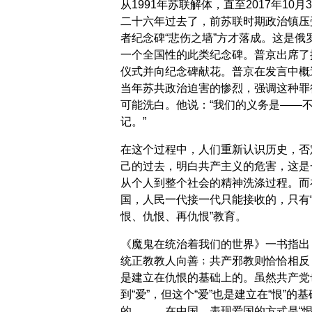
从1991年苏联解体，直至2017年10月
二十六年过去了，前苏联时期政治镇压
者纪念碑“悲伤之墙”方才落成。这是俄
一个全国性的此类纪念碑。普京出席了
仪式并向纪念碑献花。普京在发言中概
当年苏共政治迫害的惨烈，强调这种罪
可能洗白。他说：“我们的义务是——
记。”
在这个过程中，人们重新认识历史，否
己的过去，明白共产主义的危害，这是
从个人到整个社会的精神洗涤过程。而
国，人民一代接一代只能接收的，只有
恨、仇恨、再仇恨”教育。
《魔鬼在统治着我们的世界》一书指出
统正教教人向善﹔共产邪教则恰恰相反
是建立在仇恨的基础上的。虽然共产党
到“爱”，但这个“爱”也是建立在“恨”的
的。……在中国，表现爱国的方式是“