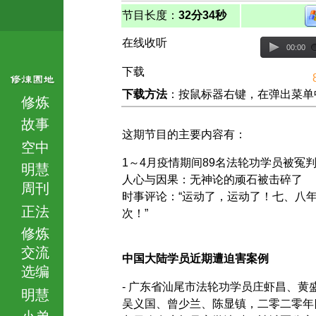
节目长度：
32分34秒
在线收听
00:00
下载
下载方法
：按鼠标器右键，在弹出菜单中选择
修炼
故事
这期节目的主要内容有：
空中
1～4月疫情期间89名法轮功学员被冤
明慧
人心与因果：无神论的顽石被击碎了
周刊
时事评论：“运动了，运动了！七、八
正法
次！”
修炼
交流
中国大陆学员近期遭迫害案例
选编
- 广东省汕尾市法轮功学员庄虾昌、黄
明慧
吴义国、曾少兰、陈显镇，二零二零年
小弟