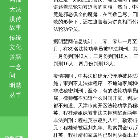
讲述着法轮功被迫害的真相。然而，中
大法
竟是邪恶俱全的魔鬼，在气数已尽、四
洪传
歌的形势下，还在迫害着为讲真相而付
故事
法轮功学员。
传统
据明慧网信息统计，二零二零年一月至
文化
月，有89名法轮功学员被非法判刑。其
一月份判刑42人，二月份判刑18人，
善恶
判刑16人，四月份判刑13人。
一念
间
疫情期间，中共法庭肆无忌惮地破坏法
施，审判不走法律程序，不通知家属和
明慧
非法秘密判刑，至今，有的法轮功学员
丛书
属、律师都不知道什么时间开庭、判决
都不知道。天津市南开区法轮功学员程
英、程桂靖姐妹被非法关押构陷近两年
非法判刑：程桂英被诬判八年、勒索罚
元；程桂靖被诬判九年、勒索罚金5万
桂英、程桂靖和家属均已对判决提出上