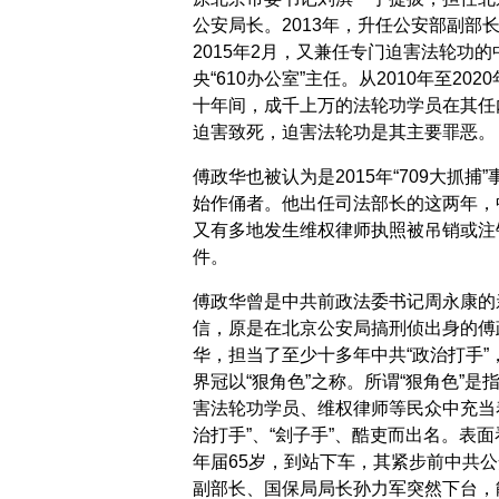
公安局长。2013年，升任公安部副部
2015年2月，又兼任专门迫害法轮功的
央“610办公室”主任。从2010年至202
十年间，成千上万的法轮功学员在其任
迫害致死，迫害法轮功是其主要罪恶。
傅政华也被认为是2015年“709大抓捕”
始作俑者。他出任司法部长的这两年，
又有多地发生维权律师执照被吊销或注
件。
傅政华曾是中共前政法委书记周永康的
信，原是在北京公安局搞刑侦出身的傅
华，担当了至少十多年中共“政治打手”
界冠以“狠角色”之称。所谓“狠角色”是
害法轮功学员、维权律师等民众中充当
治打手”、“刽子手”、酷吏而出名。表面
年届65岁，到站下车，其紧步前中共公
副部长、国保局局长孙力军突然下台，