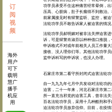
订
功学员承受不住这种痛苦经常晕倒，出
压高、心脏病，肚子长瘤得不到救治。
阅
前家属接见时有狱警监听、监控，被迫
视
法轮功学员不敢告诉家人被迫害的情况
频
法轮功学员郝明媚对被非法关押迫害进
诉，可是狱警肖淑芬以种种借口推脱，
申诉格式不对或年前相关人员工作量大
接收、没人理你们等。其他法轮功学员
海外
监申诉科写的申诉状，也没人办理。
用户
可下
石家庄市第二看守所封闭式迫害法轮功
载明
慧广
自一九九九年七月中共发动对法轮功的
播手
迫害，二十一年来，河北石家庄市第二
机应
所一直充当邪党的迫害工具，曾非法关
用
百名法轮功学员，采用十几种酷刑和手
迫法轮功学员放弃信仰。目前，在疫情