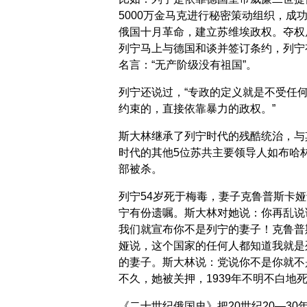
5000万金马克进行秘密策动组织，成
俄国十月革命，建立苏维埃政权。夺权
列宁马上与德国和谈并签订条约，列宁
名言：“无产阶级没有祖国”。
列宁还说过，“专政的定义就是不受任
约束的，直接依靠暴力的政权。”
斯大林继承了列宁时代的残酷统治，与
时代的其他5位苏共主要领导人如布哈
部被杀。
列宁54岁死于梅毒，妻子克鲁普斯卡娅
宁有份遗嘱。斯大林对她说：你再乱说
我们就宣布你不是列宁的妻子！克鲁普
娅说，这个国家的任何人都知道我就是
的妻子。斯大林说：党说你不是你就不
不久，她被关押，1939年不明不白地
《二十世纪俄国史》把20世纪20—30