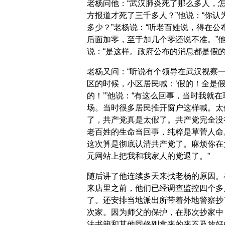
老杨问他：“武汉肺炎死了那么多人，
方报道才死了三千多人？”他说：“你认
多少？”老杨说：“听老百姓说，得在公
后面加零，至于加几个零还说不准。”
说：“是这样。政府公布的消息都是假的
老杨又问：“听说有个领导在武汉视察
区的时候，小区居民喊：‘假的！全是
的！’”他说：“有这么回事，当时我就在
场。当时很多居民推开窗户这样喊。太
了，共产党真是太假了。共产党完全没
老百姓的生命当回事，纯粹是草菅人命
这次算是彻底认清共产党了。麻烦你在
元网站上把我和我家人的党退了。”
随后讲了他连续多天来找老杨的原因。
来店里之前，他们已经调查监控四个多
了。还安排当地派出所带着外地警察抄
次家。因为师父的保护，在那次抄家中
法书籍和其他同修刚拿来的来不及放好