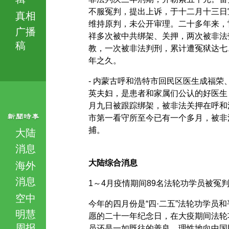
不服冤判，提出上诉，于十二月十三日
真相
维持原判，未公开审理。二十多年来，
广播
祥多次被中共绑架、关押，两次被非法
稿
教，一次被非法判刑，累计遭冤狱达七
年之久。
- 内蒙古呼和浩特市回民区医生成福荣
英夫妇，是患者和家属们公认的好医生
月九日被跟踪绑架，被非法关押在呼和
市第一看守所至今已有一个多月，被非
捕。
大陆
消息
大陆综合消息
海外
消息
1～4月疫情期间89名法轮功学员被冤
空中
今年的四月份是“四·二五”法轮功学员和
明慧
愿的二十一年纪念日，在大疫期间法轮
周报
员还是一如既往的善良、理性地向中国