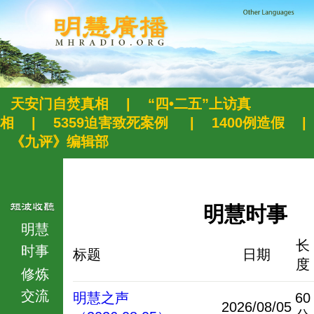
天安门自焚真相
|
“四•二五”上访真
相
|
5359迫害致死案例
|
1400例造假
|
《九评》编辑部
明慧时事
明慧
长
时事
标题
日期
度
修炼
交流
明慧之声
60
2026/08/05