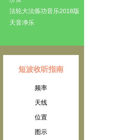
法轮大法炼功音乐2018版
天音净乐
短波收听指南
频率
天线
位置
图示