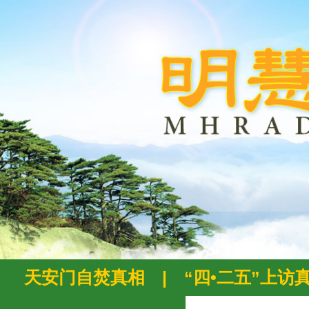
天安门自焚真相
|
“四•二五”上访