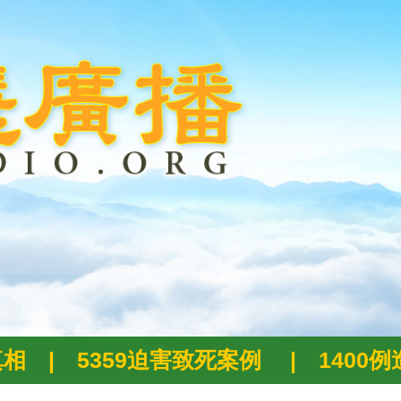
真相
|
5359迫害致死案例
|
1400