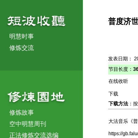
普度济
明慧时事
修炼交流
发表日期： 2
节目长度：
3
在线收听
下载
下载方法
：按
修炼故事
大法音乐《普
空中明慧周刊
https://gb.fa
正法修炼交流选编