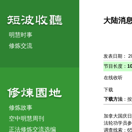
大陆消
明慧时事
修炼交流
发表日期： 2
节目长度：
1
在线收听
下载
下载方法
：按
修炼故事
加拿大国庆日
空中明慧周刊
法轮功学员参
正法修炼交流选编
调查线索：6