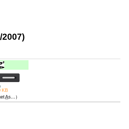
2007)
0 KB
et
A
s…）