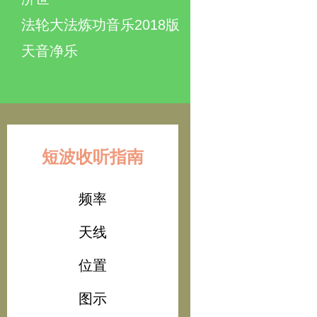
法轮大法炼功音乐2018版
天音净乐
短波收听指南
频率
天线
位置
图示