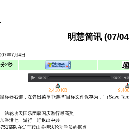
息
明慧简讯 (07/04/
007年7月4日
0分2秒
00:00
00:00
2,410 KB
9,40
鼠标器右键，在弹出菜单中选择“目标文件保存为…”（Save Targ
 法轮功天国乐团获国庆游行最高奖
加香港七一游行 吁退出中共
5751部队在辽宁鞍山关押法轮功学员的据点