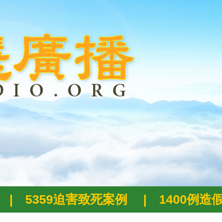
|
5359迫害致死案例
|
1400例造