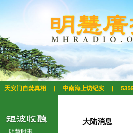
天安门自焚真相
|
中南海上访纪实
|
53
大陆消息
明慧时事