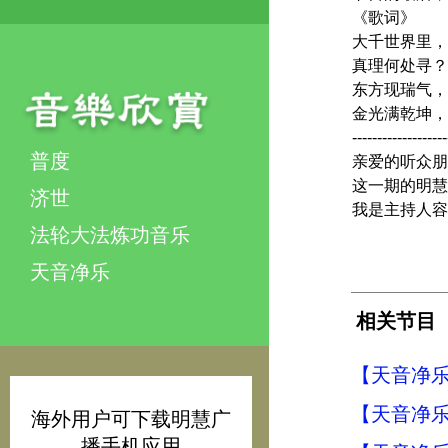
《歌词》
大千世界里，
真理何处寻？
东方现瑞气，
金光满乾坤，
-------------------
普度
亲爱的听众朋
这一期的明慧
济世
我是主持人容
法轮大法炼功音乐
天音净乐
相关节目
【天音净乐
【天音净乐
海外用户可下载明慧广
播手机应用