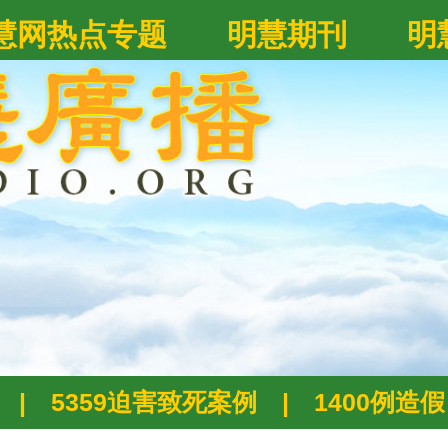
慧网热点专题
明慧期刊
明
|
5359迫害致死案例
|
1400例造假