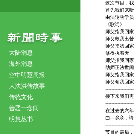
这次节目，我
首先我们来听
由法轮功学员
《歌词》
师父指我回家
师父救我出苦
师父指我回家
大陆消息
修得执着无一
师父指我回家
海外消息
助师正法世间
空中明慧周报
师父指我回家
师父领我回家
大法洪传故事
-------------------
接下来我们再来
传统文化
-------------------
善恶一念间
在过去的六年
曲---乡亲，
明慧丛书
-------------------
节目的最后，