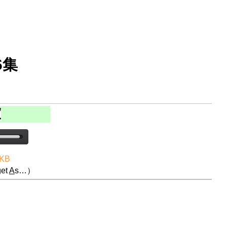
6集
 KB
et
A
s…）