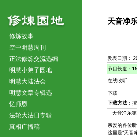
天音净
修炼故事
空中明慧周刊
正法修炼交流选编
发表日期： 2
节目长度：
1
明慧小弟子园地
明慧大陆法会
在线收听
明慧文章专辑选
下载
下载方法
：按
忆师恩
天音净乐第
法轮大法日专辑
亲爱的各位听
真相广播稿
这里是“天音