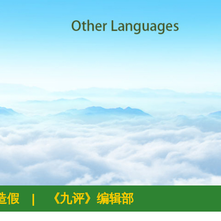
例造假
|
《九评》编辑部