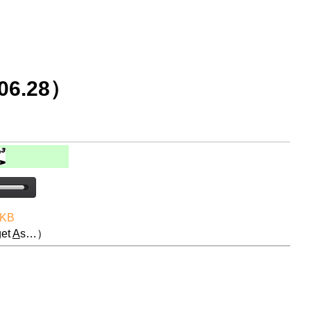
6.28）
 KB
et
A
s…）