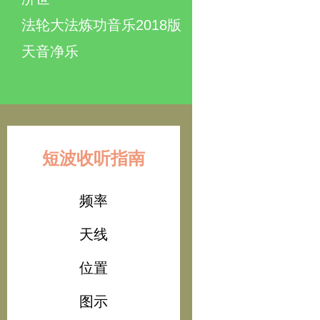
法轮大法炼功音乐2018版
天音净乐
短波收听指南
频率
天线
位置
图示