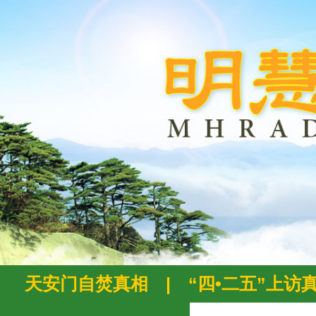
天安门自焚真相
|
“四•二五”上访