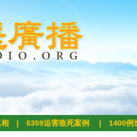
真相
|
5359迫害致死案例
|
1400