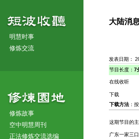
大陆消
明慧时事
修炼交流
发表日期： 2
节目长度：
7
在线收听
下载
下载方法
：按
修炼故事
这期节目的主
空中明慧周刊
广东一家三口
正法修炼交流选编