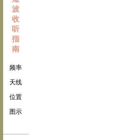
波
收
听
指
南
频率
天线
位置
图示