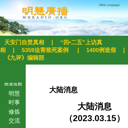
天安门自焚真相
|
“四•二五”上访真
相
|
5359迫害致死案例
|
1400例造假
|
《九评》编辑部
大陆消息
明慧
时事
大陆消息
修炼
（2023.03.15）
交流