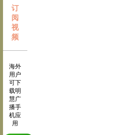
订
阅
视
频
海外
用户
可下
载明
慧广
播手
机应
用