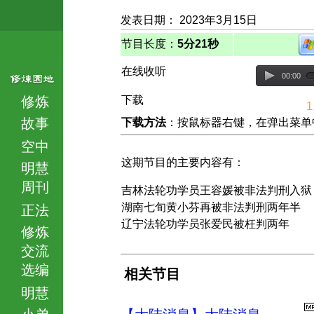
发表日期： 2023年3月15日
节目长度：
5分21秒
在线收听
00:00
修炼
下载
1
故事
下载方法
：按鼠标器右键，在弹出菜单中选择
空中
这期节目的主要内容有：
明慧
周刊
吉林法轮功学员王容媛被非法判刑入狱
湖南七旬黄小芬再被非法判刑两年半
正法
辽宁法轮功学员张爱民被枉判两年
修炼
交流
选编
相关节目
明慧
小弟