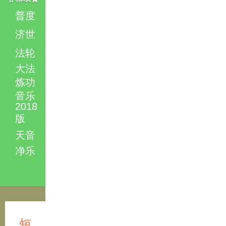
普度
济世
法轮
大法
炼功
音乐
2018
版
天音
净乐
短