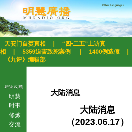
天安门自焚真相
|
“四•二五”上访真
相
|
5359迫害致死案例
|
1400例造假
|
《九评》编辑部
大陆消息
明慧
时事
大陆消息
修炼
（2023.06.17）
交流