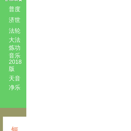
普度
济世
法轮
大法
炼功
音乐
2018
版
天音
净乐
短