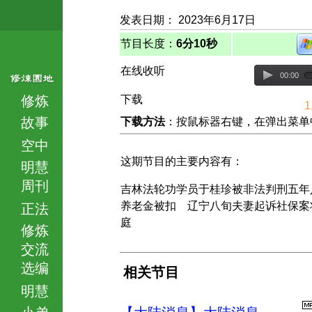
发表日期： 2023年6月17日
节目长度：
6分10秒
在线收听
00:00
修炼
下载
1
故事
下载方法
：按鼠标器右键，在弹出菜单中选择
空中
这期节目的主要内容有：
明慧
周刊
吉林法轮功学员于桂珍被非法判刑五年
养老金被扣 辽宁八旬夫妻起诉社保案
正法
庭
修炼
交流
选编
相关节目
明慧
小弟