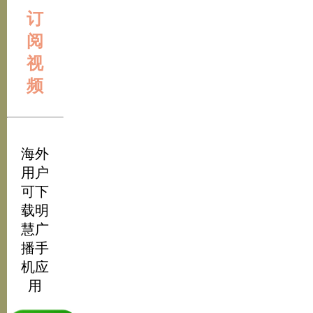
订
阅
视
频
海外
用户
可下
载明
慧广
播手
机应
用