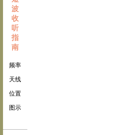
波
收
听
指
南
频率
天线
位置
图示