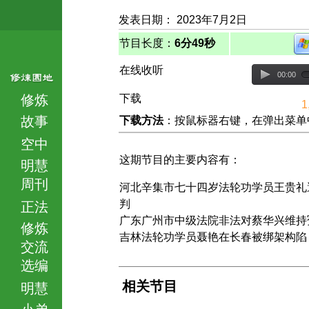
发表日期： 2023年7月2日
节目长度：
6分49秒
在线收听
00:00
修炼
下载
1
故事
下载方法
：按鼠标器右键，在弹出菜单中选择
空中
这期节目的主要内容有：
明慧
周刊
河北辛集市七十四岁法轮功学员王贵礼
判
正法
广东广州市中级法院非法对蔡华兴维持
修炼
吉林法轮功学员聂艳在长春被绑架构陷
交流
选编
相关节目
明慧
小弟