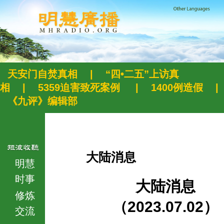
天安门自焚真相
|
“四•二五”上访真
相
|
5359迫害致死案例
|
1400例造假
|
《九评》编辑部
大陆消息
明慧
时事
大陆消息
修炼
（2023.07.02）
交流