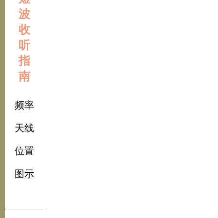
波
收
听
指
南
频率
天线
位置
图示