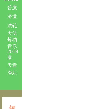
普度
济世
法轮
大法
炼功
音乐
2018
版
天音
净乐
短