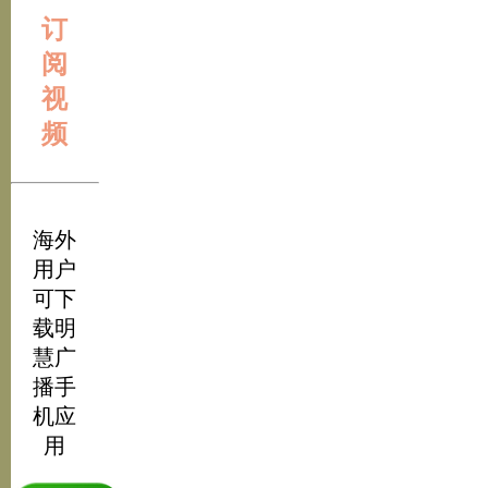
订
阅
视
频
海外
用户
可下
载明
慧广
播手
机应
用