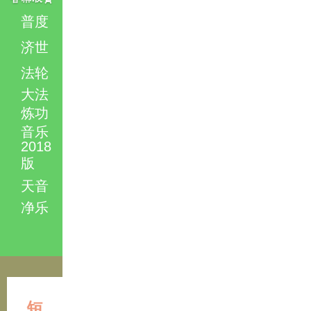
普度
济世
法轮
大法
炼功
音乐
2018
版
天音
净乐
短