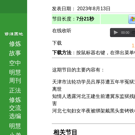
发表日期： 2023年8月13日
节目长度：
7分21秒
在线收听
00:00
修炼
下载
1
故事
下载方法
：按鼠标器右键，在弹出菜单中选择
空中
这期节目的主要内容有：
明慧
周刊
天津市法轮功学员吕厚芬遭五年半冤狱
离世
正法
知情人透露河北王建生前遭冀东监狱残
修炼
害
交流
河北七旬妇女半夜被绑架戴黑头套铐铁
选编
明慧
相关节目
小弟