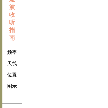
波
收
听
指
南
频率
天线
位置
图示