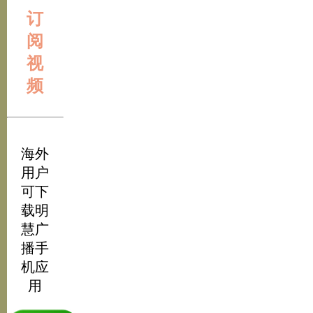
订
阅
视
频
海外
用户
可下
载明
慧广
播手
机应
用