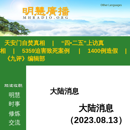
天安门自焚真相
|
“四•二五”上访真
相
|
5359迫害致死案例
|
1400例造假
|
《九评》编辑部
大陆消息
明慧
时事
大陆消息
修炼
（2023.08.13）
交流