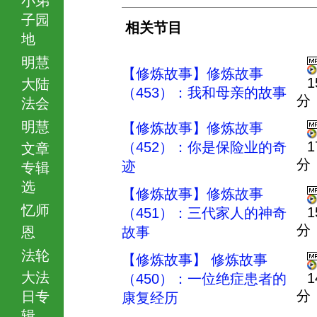
子园
相关节目
地
明慧
【修炼故事】修炼故事
1
大陆
（453）：我和母亲的故事
分
法会
明慧
【修炼故事】修炼故事
1
（452）：你是保险业的奇
文章
分
迹
专辑
选
【修炼故事】修炼故事
忆师
1
（451）：三代家人的神奇
分
恩
故事
法轮
【修炼故事】 修炼故事
大法
1
（450）：一位绝症患者的
分
日专
康复经历
辑