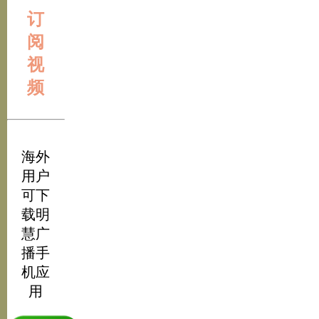
订
阅
视
频
海外
用户
可下
载明
慧广
播手
机应
用