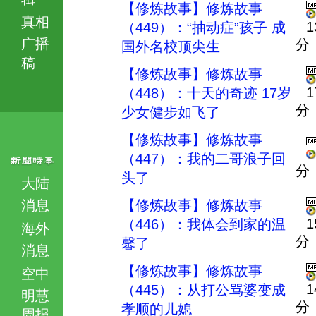
【修炼故事】修炼故事
真相
1
（449）：“抽动症”孩子 成
广播
分
国外名校顶尖生
稿
【修炼故事】修炼故事
1
（448）：十天的奇迹 17岁
分
少女健步如飞了
【修炼故事】修炼故事
（447）：我的二哥浪子回
分
头了
大陆
消息
【修炼故事】修炼故事
1
（446）：我体会到家的温
海外
分
馨了
消息
【修炼故事】修炼故事
空中
1
（445）：从打公骂婆变成
明慧
分
孝顺的儿媳
周报