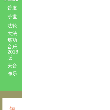
普度
济世
法轮
大法
炼功
音乐
2018
版
天音
净乐
短