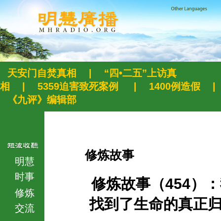
天安门自焚真相
|
“四•二五”上访真
相
|
5359迫害致死案例
|
1400例造假
|
《九评》编辑部
修炼故事
明慧
时事
修炼故事（454）
修炼
找到了生命的真正
交流