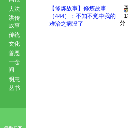
【修炼故事】修炼故事
大法
1
（444）：不知不觉中我的
洪传
分
难治之病没了
故事
传统
文化
善恶
一念
间
明慧
丛书