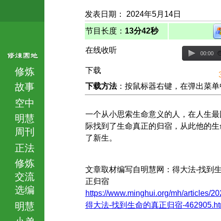
发表日期： 2024年5月14日
节目长度：
13分42秒
在线收听
00:00
修炼
下载
故事
下载方法
：按鼠标器右键，在弹出菜单中选择
空中
一个从小思索生命意义的人，在人生最
明慧
际找到了生命真正的归宿，从此他的生
周刊
了新生。
正法
修炼
文章取材编写自明慧网：得大法-找到
交流
正归宿
选编
https://www.minghui.org/mh/articles/20
明慧
得大法-找到生命的真正归宿-462905.htm
小弟