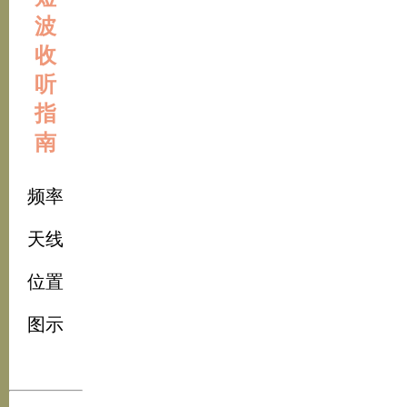
波
收
听
指
南
频率
天线
位置
图示