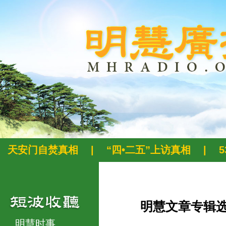
天安门自焚真相
|
“四•二五”上访真相
|
明慧文章专辑
明慧时事