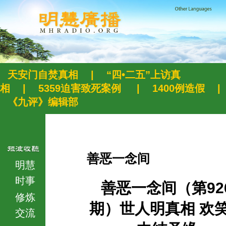
天安门自焚真相
|
“四•二五”上访真
相
|
5359迫害致死案例
|
1400例造假
|
《九评》编辑部
善恶一念间
明慧
时事
善恶一念间（第92
修炼
期）世人明真相 欢
交流