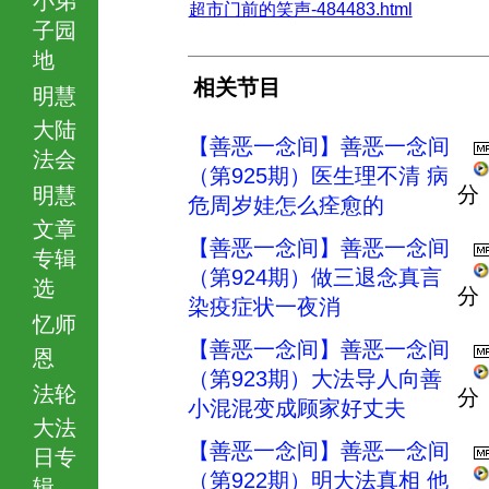
超市门前的笑声-484483.html
子园
地
相关节目
明慧
大陆
【善恶一念间】善恶一念间
法会
（第925期）医生理不清 病
分
明慧
危周岁娃怎么痊愈的
文章
【善恶一念间】善恶一念间
专辑
（第924期）做三退念真言
选
分
染疫症状一夜消
忆师
【善恶一念间】善恶一念间
恩
（第923期）大法导人向善
法轮
分
小混混变成顾家好丈夫
大法
【善恶一念间】善恶一念间
日专
（第922期）明大法真相 他
辑