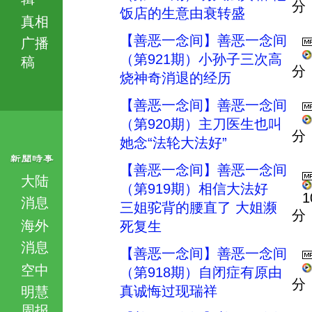
分
饭店的生意由衰转盛
真相
【善恶一念间】善恶一念间
广播
（第921期）小孙子三次高
稿
分
烧神奇消退的经历
【善恶一念间】善恶一念间
（第920期）主刀医生也叫
分
她念“法轮大法好”
【善恶一念间】善恶一念间
大陆
（第919期）相信大法好
1
消息
三姐驼背的腰直了 大姐濒
分
海外
死复生
消息
【善恶一念间】善恶一念间
空中
（第918期）自闭症有原由
分
真诚悔过现瑞祥
明慧
周报