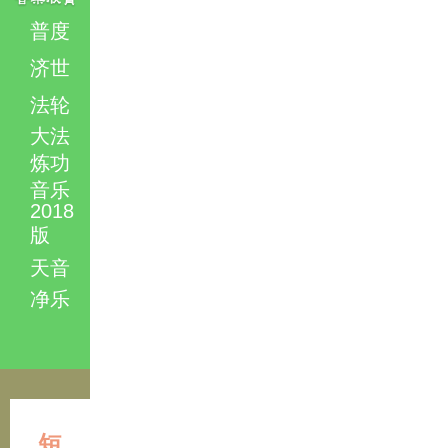
普度
济世
法轮
大法
炼功
音乐
2018
版
天音
净乐
短