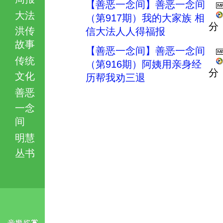
【善恶一念间】善恶一念间
大法
（第917期）我的大家族 相
分
洪传
信大法人人得福报
故事
【善恶一念间】善恶一念间
传统
（第916期）阿姨用亲身经
分
文化
历帮我劝三退
善恶
一念
间
明慧
丛书