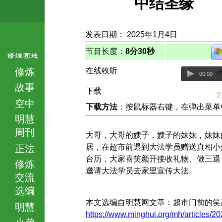
中结圣缘
发表日期： 2025年1月4日
节目长度：
8分30秒
修炼
在线收听
00:00
故事
下载
2
空中
下载方法
：按鼠标器右键，在弹出菜单中选择
明慧
周刊
大哥，大哥的嫂子，嫂子的妹妹，妹妹
居，在超市前遇到大法学员赠送真相小
正法
台历，大家喜笑颜开接收礼物、做三退
修炼
邀请大法学员去家里宣传大法。
交流
选编
本文选编自明慧网文章：超市门前的笑
明慧
https://www.minghui.org/mh/articles/20
小弟