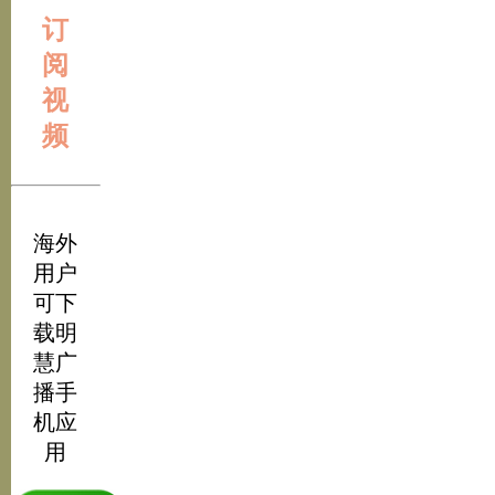
订
阅
视
频
海外
用户
可下
载明
慧广
播手
机应
用