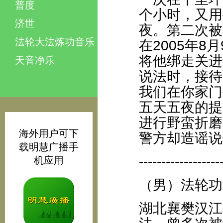
普度
个小时，又用
济世
夜。第二次被
法轮大法炼功音乐
在2005年
将他绑走关进
天音净乐
说法时，接待
我们在你家门
五天五夜的提
进行野蛮折磨
海外用户可下
警方却造谣说
载明慧广播手
------------------
机应用
（男）法轮功
湖北襄樊汉江