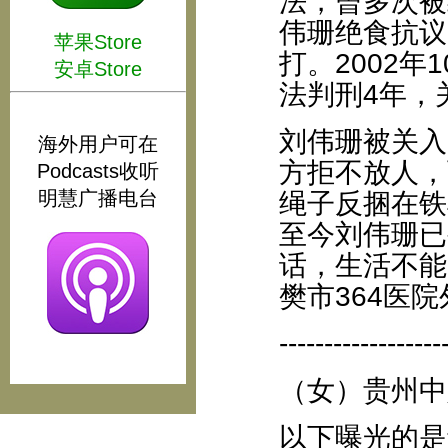
法，曾多次被
伟珊绝食抗议
苹果Store
打。2002
安卓Store
法判刑4年，
刘伟珊被关入
海外用户可在
方拒不放人，
Podcasts收听
明慧广播电台
绳子反捆在铁
至今刘伟珊已
话，生活不能
樊市364医
------------------
（女）贵州中
以下曝光的是