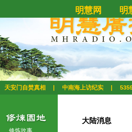
明慧网
明
天安门自焚真相
|
中南海上访纪实
|
53
大陆消息
修炼故事