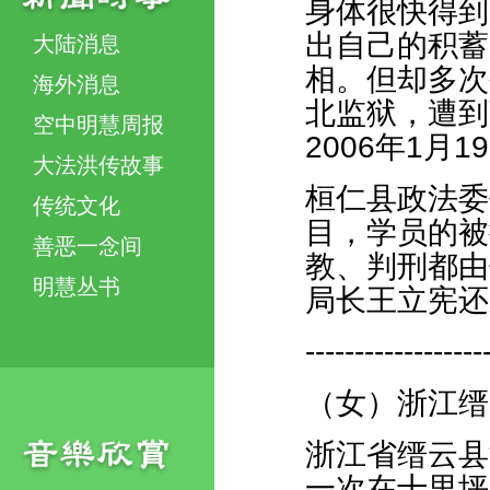
身体很快得到
出自己的积蓄
大陆消息
相。但却多次
海外消息
北监狱，遭到
空中明慧周报
2006年1月
大法洪传故事
桓仁县政法委
传统文化
目，学员的被
善恶一念间
教、判刑都由
明慧丛书
局长王立宪还
------------------
（女）浙江缙
浙江省缙云县
一次在十里坪