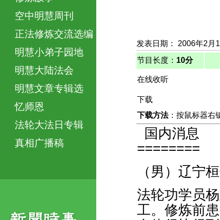
空中明慧周刊
正法修炼交流选编
发表日期： 2006年2月
明慧小弟子园地
节目长度：
10分
明慧大陆法会
在线收听
明慧文章专辑选
下载
忆师恩
下载方法
：按鼠标器右键，
法轮大法日专辑
国内消息
真相广播稿
========
（男）辽宁桓
法轮功学员杨
工。修炼前患