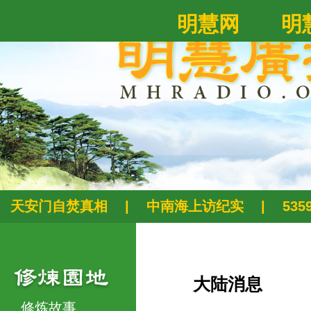
明慧网
明
天安门自焚真相
|
中南海上访纪实
|
53
大陆消息
修炼故事