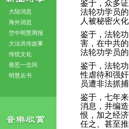
鉴于，众多证
法轮功学员的
大陆消息
人被秘密火化
海外消息
空中明慧周报
鉴于，法轮功
害，在中共的
大法洪传故事
法轮功学员的
传统文化
鉴于，法轮功
善恶一念间
性虐待和强奸
明慧丛书
员遭非法抓捕
鉴于，七年来
消息，并编造
恨，加之经济
任之、甚至推