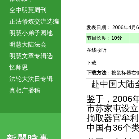
空中明慧周刊
正法修炼交流选编
发表日期： 2006年4月
明慧小弟子园地
节目长度：
10分
明慧大陆法会
在线收听
明慧文章专辑选
下载
忆师恩
下载方法
：按鼠标器右键，
法轮大法日专辑
赴中国大陆
真相广播稿
鉴于，200
市苏家屯设立
摘取器官牟利
中国有36个