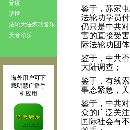
普度
鉴于，苏家屯
济世
法轮功学员付
法轮大法炼功音乐
仍只是中共对
害的直接受害
天音净乐
际法轮功团体
鉴于，中共否
大陆调查；
海外用户可下
鉴于，有线索
载明慧广播手
事态紧急，关
机应用
鉴于，中共对
众的广泛关注
国际社会有不