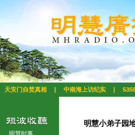
天安门自焚真相
|
中南海上访纪实
|
53
明慧小弟子园
明慧时事