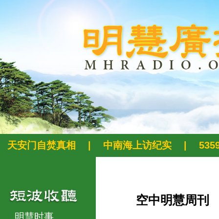
天安门自焚真相
|
中南海上访纪实
|
53
空中明慧周刊
明慧时事