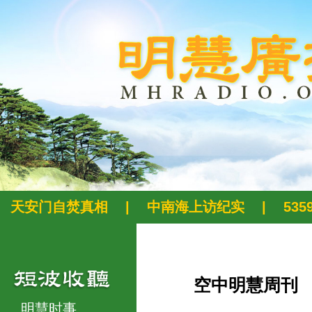
天安门自焚真相
|
中南海上访纪实
|
53
空中明慧周刊
明慧时事