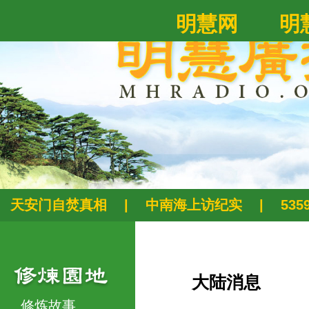
明慧网
明
天安门自焚真相
|
中南海上访纪实
|
53
大陆消息
修炼故事