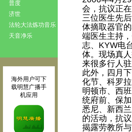
普度
会，抗议正在
济世
三位医生先后
法轮大法炼功音乐
体摘取器官的
端医生主持，
天音净乐
志、KYW电
体。现场真人
来很多行人驻
此外，四月下
海外用户可下
化节、科罗拉
载明慧广播手
明顿市、西班
机应用
统府前、保加
悉尼、新西兰
的活动，抗议
揭露劳教所与