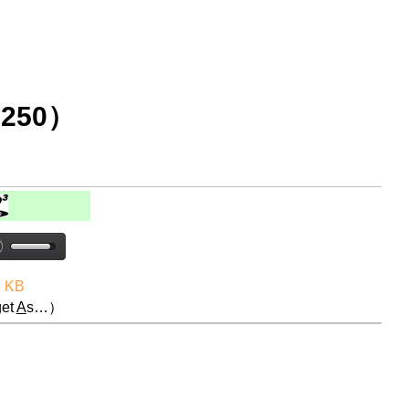
250）
8 KB
et
A
s…）