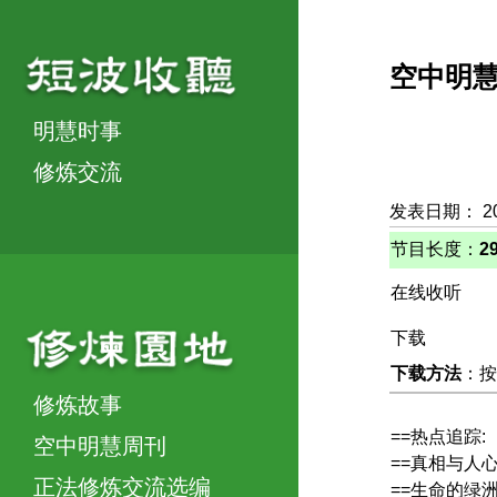
空中明
明慧时事
修炼交流
发表日期： 2
节目长度：
2
在线收听
下载
下载方法
：按
修炼故事
==热点追踪:
空中明慧周刊
==真相与人
正法修炼交流选编
==生命的绿洲