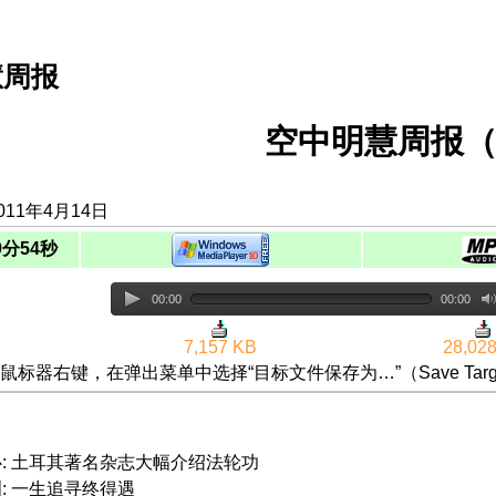
慧周报
空中明慧周报（
011年4月14日
9分54秒
00:00
00:00
7,157 KB
28,02
鼠标器右键，在弹出菜单中选择“目标文件保存为…”（Save Targ
心: 土耳其著名杂志大幅介绍法轮功
: 一生追寻终得遇