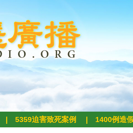
|
5359迫害致死案例
|
1400例造