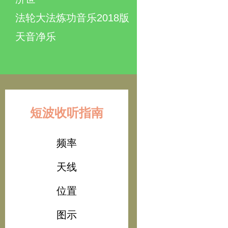
法轮大法炼功音乐2018版
天音净乐
短波收听指南
频率
天线
位置
图示