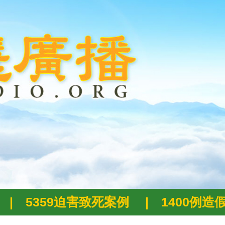
|
5359迫害致死案例
|
1400例造