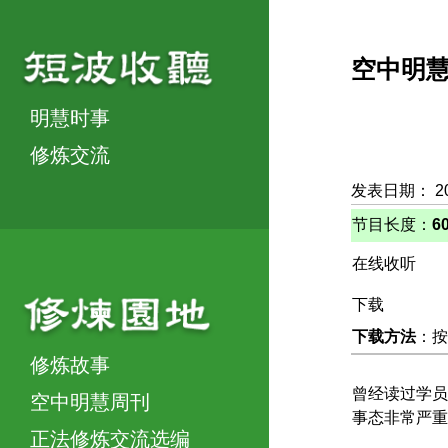
空中明
明慧时事
修炼交流
发表日期： 2
节目长度：
6
在线收听
下载
下载方法
：按
修炼故事
曾经读过学员
空中明慧周刊
事态非常严重
正法修炼交流选编