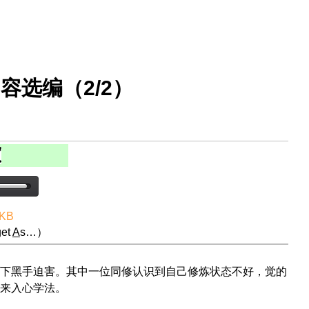
容选编（2/2）
 KB
et
A
s…）
下黑手迫害。其中一位同修认识到自己修炼状态不好，觉的
来入心学法。