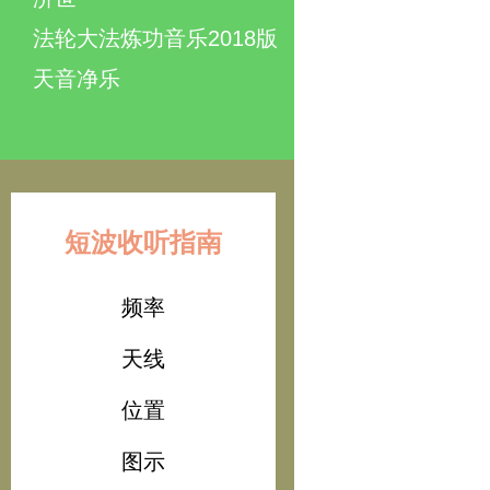
法轮大法炼功音乐2018版
天音净乐
短波收听指南
频率
天线
位置
图示