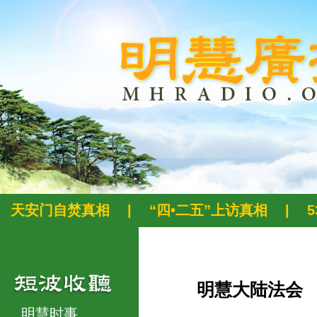
天安门自焚真相
|
“四•二五”上访真相
|
明慧大陆法会
明慧时事