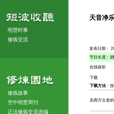
天音净
明慧时事
修炼交流
发表日期： 2
节目长度：
1
在线收听
下载
下载方法
：按
修炼故事
东西方古老的
空中明慧周刊
正法修炼交流选编