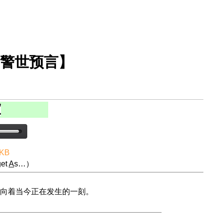
【警世预言】
 KB
et
A
s…）
向着当今正在发生的一刻。