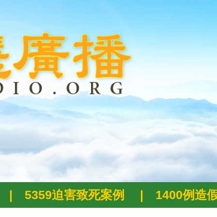
|
5359迫害致死案例
|
1400例造