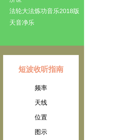
法轮大法炼功音乐2018版
天音净乐
短波收听指南
频率
天线
位置
图示