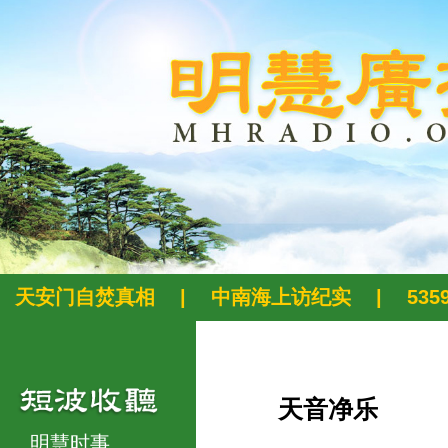
天安门自焚真相
|
中南海上访纪实
|
53
天音净乐
明慧时事