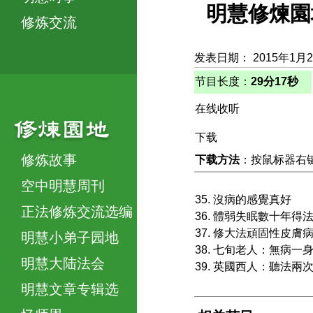
明慧修煉園
修炼交流
发表日期： 2015年1月
节目长度：
29分17秒
在线收听
下载
修炼故事
下载方法
：按鼠标器右键，
空中明慧周刊
35. 沒病的感覺真好
正法修炼交流选编
36. 體弱失眠數十年得
37. 修大法頑固性皮
明慧小弟子园地
38. 七旬老人：無病
明慧大陆法会
39. 英國西人：聽法
明慧文章专辑选