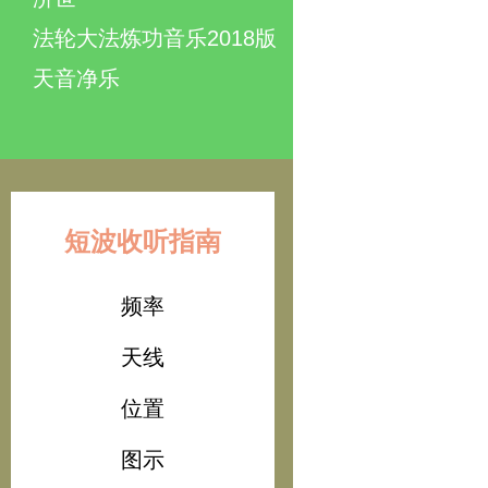
法轮大法炼功音乐2018版
天音净乐
短波收听指南
频率
天线
位置
图示