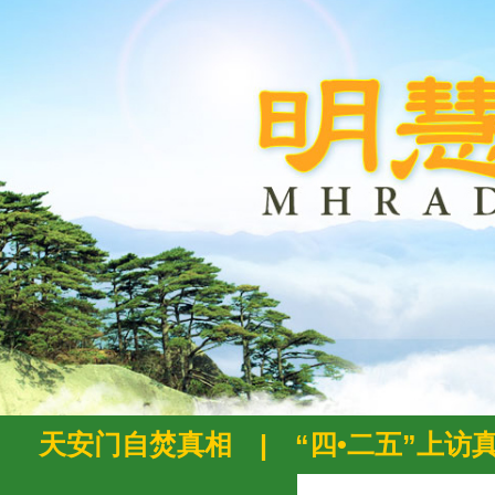
天安门自焚真相
|
“四•二五”上访