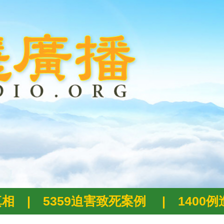
真相
|
5359迫害致死案例
|
1400