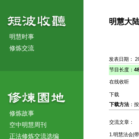
明慧大
明慧时事
修炼交流
发表日期： 20
节目长度：
4
在线收听
下载
下载方法
：按
修炼故事
交流文章：
空中明慧周刊
1.明慧法会
正法修炼交流选编