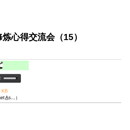
炼心得交流会（15）
8 KB
et
A
s…）