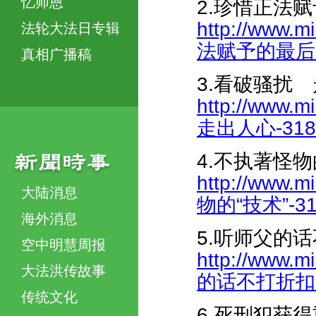
忆师恩
2.珍惜正法
http://www.m
法轮大法日专辑
法赋予的最后时间
真相广播稿
3.看破骚扰
http://www.m
走出人心-3184
4.不执著怪物
http://www.m
大陆消息
物的“技术”-318
海外消息
5.听师父的
空中明慧周报
http://www.m
大法洪传故事
的话不打折扣-31
传统文化
6.死刑犯获