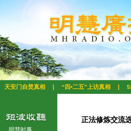
天安门自焚真相
|
“四•二五”上访真相
|
正法修炼交流
明慧时事