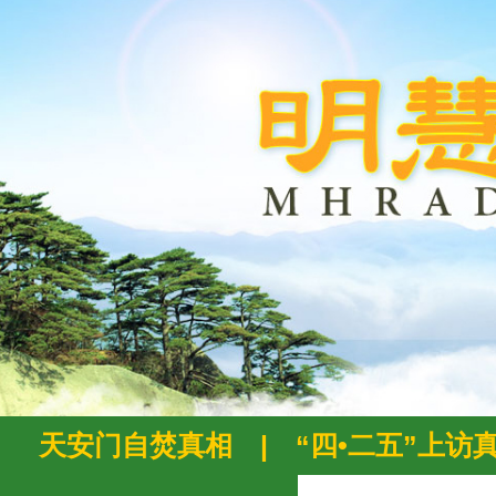
天安门自焚真相
|
“四•二五”上访