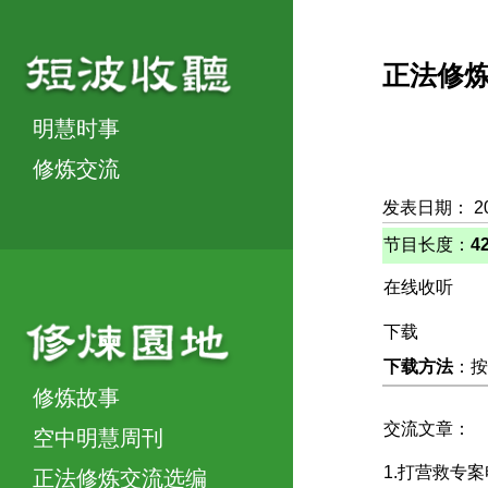
正法修
明慧时事
修炼交流
发表日期： 2
节目长度：
4
在线收听
下载
下载方法
：按
修炼故事
交流文章：
空中明慧周刊
1.打营救专
正法修炼交流选编