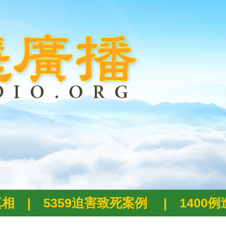
真相
|
5359迫害致死案例
|
1400