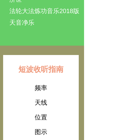
法轮大法炼功音乐2018版
天音净乐
短波收听指南
频率
天线
位置
图示