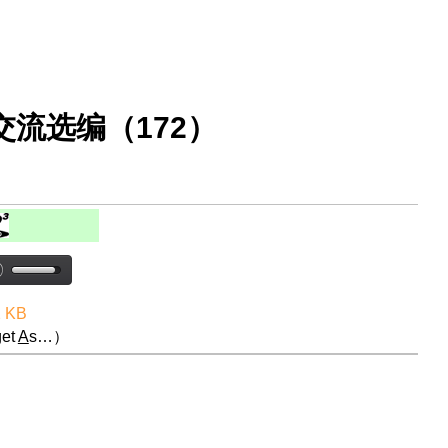
流选编（172）
2 KB
et
A
s…）