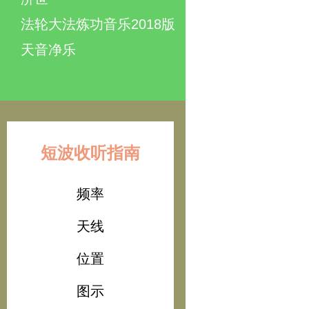
法轮大法炼功音乐2018版
天音净乐
短波收听指南
频率
天线
位置
图示