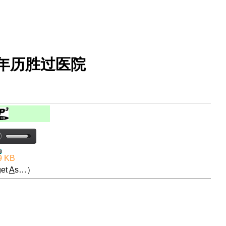
年历胜过医院
9 KB
et
A
s…）