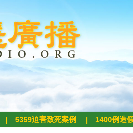
|
5359迫害致死案例
|
1400例造