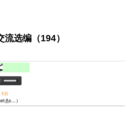
流选编（194）
8 KB
et
A
s…）