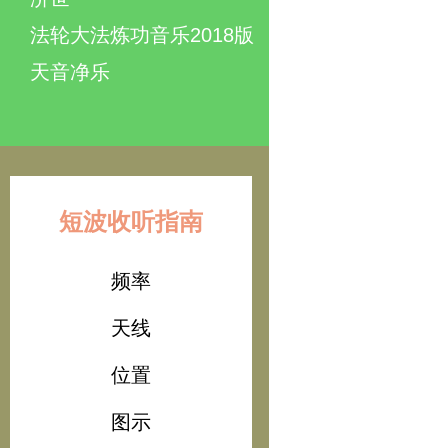
法轮大法炼功音乐2018版
天音净乐
短波收听指南
频率
天线
位置
图示