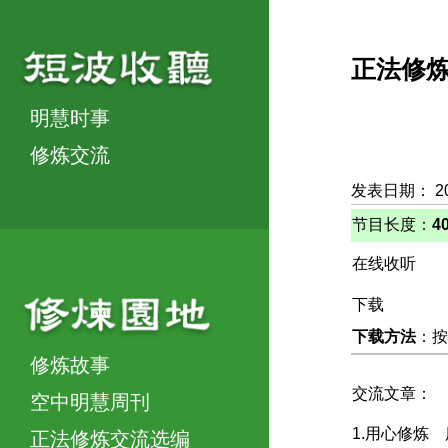
正法修
明慧时事
修炼交流
发表日期： 2
节目长度：
4
在线收听
下载
下载方法
：按
修炼故事
交流文章：
空中明慧周刊
1.用心修炼
正法修炼交流选编