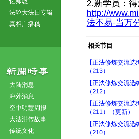
忆师恩
2.新学员：
http://www.m
法轮大法日专辑
法不易-当万分珍
真相广播稿
相关节目
【正法修炼交流选
（213）
【正法修炼交流选
大陆消息
（212）
海外消息
【正法修炼交流选
空中明慧周报
（211）（更新）
大法洪传故事
【正法修炼交流选
传统文化
（210）