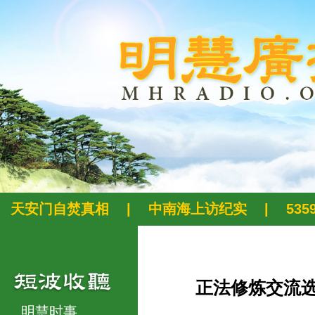
天安门自焚真相
|
中南海上访纪实
|
53
正法修炼交流
明慧时事