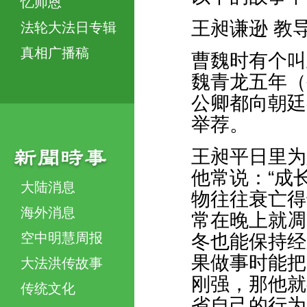
忆师恩
王昶谦逊 教
法轮大法日专辑
真相广播稿
曹魏时有个叫
魏青龙五年（
公卿都向朝廷
举荐。
王昶平日里为
他常说：“成
大陆消息
物往往衰亡得
海外消息
常在晚上就凋
空中明慧周报
冬也能保持经
果做事时能把
大法洪传故事
刚强，那他就
传统文化
省自己的行为