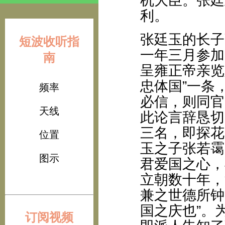
机大臣。张廷
利。
张廷玉的长子
短波收听指
一年三月参加
南
呈雍正帝亲览
忠体国”一条
频率
必信，则同官
天线
此论言辞恳切
三名，即探花
位置
玉之子张若霭
图示
君爱国之心，
立朝数十年，
兼之世德所钟
国之庆也”。
订阅视频