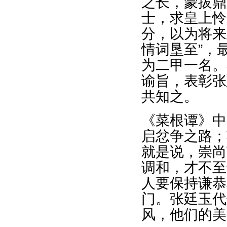
之长，蒙拔鼎
士，求皇上怜
分，以为将来
情词垦至”，
为二甲一名。
谕旨，表彰张
共知之。
《菜根谭》中
启忿争之路；
就是说，崇尚
调和，才不至
人要保持谦恭
门。张廷玉代
风，他们的美