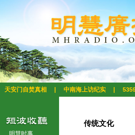
天安门自焚真相
|
中南海上访纪实
|
53
传统文化
明慧时事