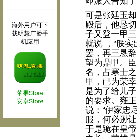
即派人告知了
可是张廷玉却
殿后，他恳切
海外用户可下
子又登一甲三
载明慧广播手
机应用
就说 ，“朕
罢，再三恳辞
望为鼎甲。臣
名，占寒士之
甲，已为荣幸
是为了给儿子
苹果Store
的要求。雍正
安卓Store
说：“伊家忠
服，何必逊让
于是跪在皇帝