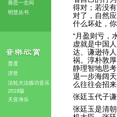
善恶一念间
得对；若没有
明慧丛书
对了，自然应
什么坏处，你
“月盈则亏，
虚就是中国人
达、谦逊待人
祸。淳朴敦厚
普度
静理智地思考
济世
退一步海阔天
法轮大法炼功音乐
么往往会招来
2018版
张廷玉代子谦
天音净乐
张廷玉是清朝