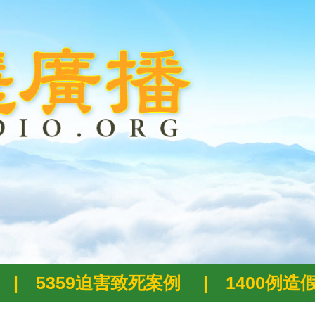
|
5359迫害致死案例
|
1400例造