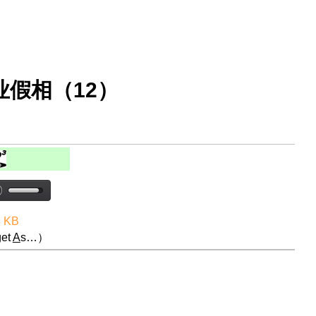
业假相（12）
8 KB
et
A
s…）