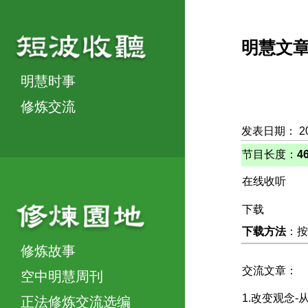
明慧文
明慧时事
修炼交流
发表日期： 2
节目长度：
4
在线收听
下载
下载方法
：按
修炼故事
交流文章：
空中明慧周刊
1.改变观念
正法修炼交流选编