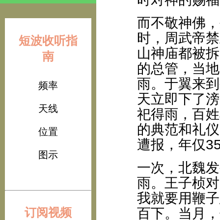
而不敬神佛，
时，周武帝禁
短波收听指
山神庙都被拆
南
的总管，当地
雨。于翼来到
频率
天立即下了滂
天线
祀得雨，百姓
的典范和礼仪
位置
遭报，年仅3
图示
一次，北魏发
雨。王子桢对
我就要用鞭子
订阅视频
百下。当月，