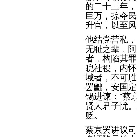
的二十三年，
巨万，掠夺民
升官，以至风
他结党营私，
无耻之辈，阿
者，构陷其罪
睨社稷，内怀
域者，不可胜
罢黜，安国定
锡进谏：“蔡
贤人君子忧。
贬。
蔡京罢讲议司