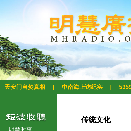
天安门自焚真相
|
中南海上访纪实
|
53
传统文化
明慧时事