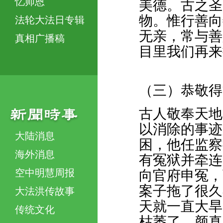
忆师恩
美德。古之圣
物。惟行善向
法轮大法日专辑
无亲，常与善
真相广播稿
目里我们再来
（三）恭敬得
古人敬奉天地
以消除的事迹
大陆消息
困，他任监察
海外消息
有冤狱并牵连
空中明慧周报
向官府申冤，
案子拖了很久
大法洪传故事
天就一直大旱
传统文化
枯萎了。颜真