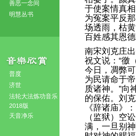
善恶一念间
于使案情真相
明慧丛书
为冤案平反那
场透雨，枯黄
百姓感其恩德
南宋刘克庄出
祝文说：“徼
今日，凋弊可
普度
为民请命于帝
济世
质诸神。”向
法轮大法炼功音乐
的保佑。刘克
2018版
《辞诸庙》：
天音净乐
（监狱）空讼
满，一旦别神
时对神的赐福