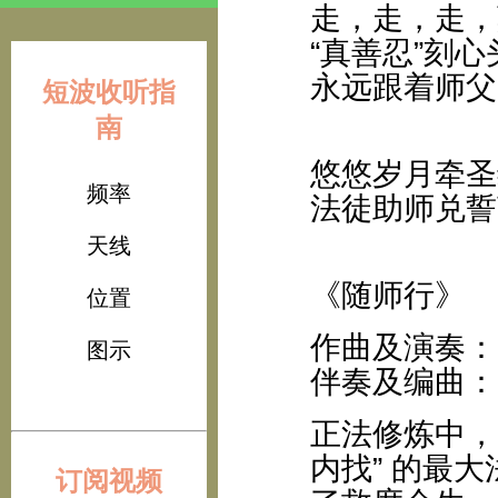
走，走，走，
“真善忍”刻心
永远跟着师父
短波收听指
南
悠悠岁月牵圣
频率
法徒助师兑誓
天线
《随师行》
位置
作曲及演奏：
图示
伴奏及编曲：Bas
正法修炼中，
内找” 的最
订阅视频