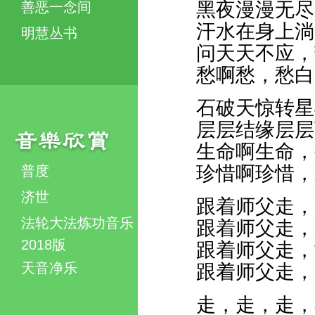
黑夜漫漫无尽
善恶一念间
汗水在身上淌
明慧丛书
问天天不应，
愁啊愁，愁白
石破天惊转星
层层结缘层层
生命啊生命，
珍惜啊珍惜，
普度
济世
跟着师父走，
法轮大法炼功音乐
跟着师父走，
2018版
跟着师父走，
天音净乐
跟着师父走，
走，走，走，