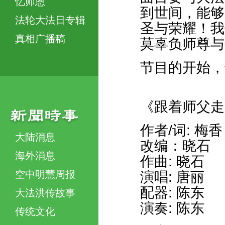
忆师恩
到世间，能够
法轮大法日专辑
圣与荣耀！我
真相广播稿
莫辜负师尊与
节目的开始，
《跟着师父走
作者/词: 梅
大陆消息
改编：晓石
海外消息
作曲: 晓石
空中明慧周报
演唱: 唐丽
配器: 陈东
大法洪传故事
演奏: 陈东
传统文化