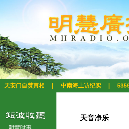
天安门自焚真相
|
中南海上访纪实
|
53
天音净乐
明慧时事