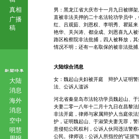
真相
男：黑龙江省大庆市十一月九日被绑架
直被非法关押的二十名法轮功学员中，
广播
红、吕观茹、刘恩权、李明秀、瞿延来
稿
艳华、关兴涛、都业成、刘恩喜九人被
路区检察院非法批捕，四人被释放，其
情况不明；还有一名取保的被非法批捕
大陆综合消息
女：魏起山夫妇被开庭 辩护人证明警
大陆
法、公诉人滥诉
消息
河北省秦皇岛市法轮功学员魏起山、于
海外
夫妻二零一八年十二月十九日在昌黎法
消息
非法开庭，律师与家属辩护人当庭依法
空中
护，证明魏起山、于淑荣夫妻无罪，警
意侵犯公民权利，公诉人伙同违法警察
明慧
公民。律师说：公诉人所指控的“证据”
周报