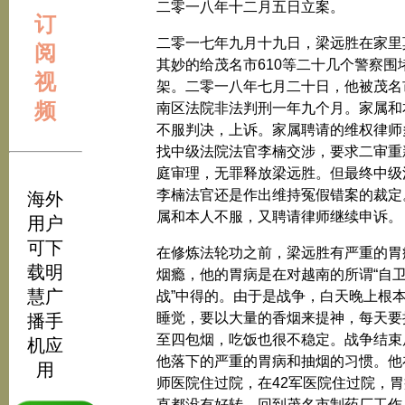
二零一八年十二月五日立案。
订
二零一七年九月十九日，梁远胜在家里
阅
其妙的给茂名市610等二十几个警察围
视
架。二零一八年七月二十日，他被茂名
频
南区法院非法判刑一年九个月。家属和
不服判决，上诉。家属聘请的维权律师
找中级法院法官李楠交涉，要求二审重
庭审理，无罪释放梁远胜。但最终中级
李楠法官还是作出维持冤假错案的裁定
海外
属和本人不服，又聘请律师继续申诉。
用户
可下
在修炼法轮功之前，梁远胜有严重的胃
载明
烟瘾，他的胃病是在对越南的所谓“自
慧广
战”中得的。由于是战争，白天晚上根
睡觉，要以大量的香烟来提神，每天要
播手
至四包烟，吃饭也很不稳定。战争结束
机应
他落下的严重的胃病和抽烟的习惯。他在
用
师医院住过院，在42军医院住过院，胃
直都没有好转。回到茂名市制药厂工作