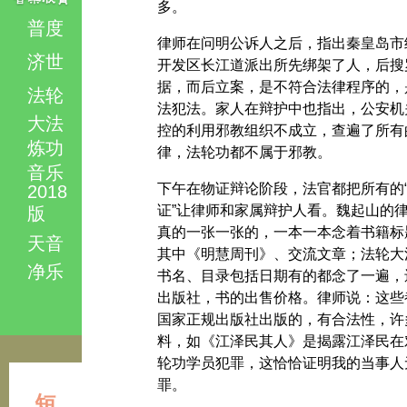
多。
普度
律师在问明公诉人之后，指出秦皇岛市
济世
开发区长江道派出所先绑架了人，后搜
据，而后立案，是不符合法律程序的，
法轮
法犯法。家人在辩护中也指出，公安机
大法
控的利用邪教组织不成立，查遍了所有
炼功
律，法轮功都不属于邪教。
音乐
下午在物证辩论阶段，法官都把所有的
2018
证”让律师和家属辩护人看。魏起山的
版
真的一张一张的，一本一本念着书籍标
天音
其中《明慧周刊》、交流文章；法轮大
净乐
书名、目录包括日期有的都念了一遍，
出版社，书的出售价格。律师说：这些
国家正规出版社出版的，有合法性，许
料，如《江泽民其人》是揭露江泽民在
轮功学员犯罪，这恰恰证明我的当事人
罪。
短