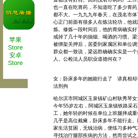
也一直在吃胃药，不知道吃了多少胃药
都不大。一九九九年春天，在茂名市体
心正门前面有很多人在炼法轮功，他就
炼。修炼一段时间后，他的胃病确实好
戒掉了几十年的抽烟、喝酒的习惯。梁
苹果
被绑架关押后，居委到家属区和单位调
Store
群众都一致说，梁远胜确确实实是一个
安卓
人。公检法人员职业道德何在？
Store
女：卧床多年的她能行走了 讲真相却
法刑拘
哈尔滨市阿城区玉泉镇矿山村耿秀琴女
今年55岁左右，阿城区玉泉镇铁路采石
工，她年轻的时候在单位上班腿摔成重
几乎是高位截瘫，卧床多年不能行走。
家生活贫困，无钱治病，便练习多种气
寻找治疗腿部疾病的方法，然而尝试之