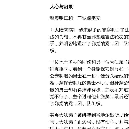
人心与因果
警察明真相 三退保平安
〖大陆来稿〗 越来越多的警察明白了
法的真相，不再甘当邪党迫害法轮功的
手，并明智地退出了邪党的党、团、队
织。
一位七十多岁的同修和另一位大法弟子
讲真相时，看到一个身穿保安制服和一
公安制服的男士在一起，便分头给他们
相，穿保安制服的男士不听，但身穿公
服的男士却听得津津有味，并表示知道
党不行了。整个过程他都微笑，最后还
了邪党的党、团、队组织。
某乡大法弟子被绑架到当地派出所，预
害，大法弟子正念强，没有怕心，并与
讲大法真相，所长耐心听完后， 说：“