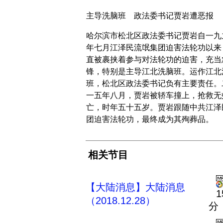
主导洗脑班 政法委书记贾岩遭恶报
哈尔滨市松北区政法委书记贾岩自一九
年七月江泽民流氓集团迫害法轮功以来
直被裹挟着参与对法轮功的迫害，充当
锋，特别是主导江北洗脑班。运作江北
班，松北区政法委书记负有主要责任。
一五年八月，贾岩被轿车撞上，抢救无
亡，时年五十五岁。贾岩跟随中共江泽
团迫害法轮功，最终成为其殉葬品。
相关节目
【大陆消息】大陆消息
1
（2018.12.28）
分