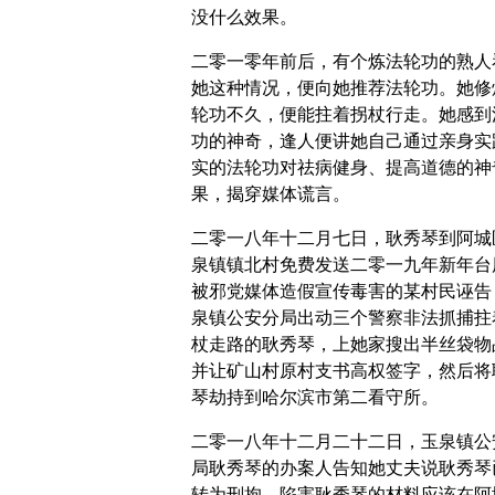
没什么效果。
二零一零年前后，有个炼法轮功的熟人
她这种情况，便向她推荐法轮功。她修
轮功不久，便能拄着拐杖行走。她感到
功的神奇，逢人便讲她自己通过亲身实
实的法轮功对祛病健身、提高道德的神
果，揭穿媒体谎言。
二零一八年十二月七日，耿秀琴到阿城
泉镇镇北村免费发送二零一九年新年台
被邪党媒体造假宣传毒害的某村民诬告
泉镇公安分局出动三个警察非法抓捕拄
杖走路的耿秀琴，上她家搜出半丝袋物
并让矿山村原村支书高权签字，然后将
琴劫持到哈尔滨市第二看守所。
二零一八年十二月二十二日，玉泉镇公
局耿秀琴的办案人告知她丈夫说耿秀琴
转为刑拘。陷害耿秀琴的材料应该在阿