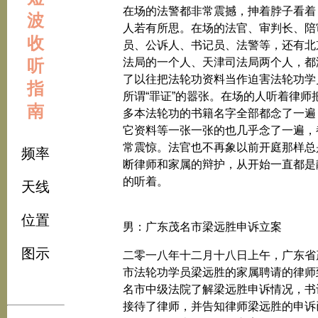
在场的法警都非常震撼，抻着脖子看着
波
人若有所思。在场的法官、审判长、陪
收
员、公诉人、书记员、法警等，还有北
听
法局的一个人、天津司法局两个人，都
了以往把法轮功资料当作迫害法轮功学
指
所谓“罪证”的嚣张。在场的人听着律师
南
多本法轮功的书籍名字全部都念了一遍
它资料等一张一张的也几乎念了一遍，
常震惊。法官也不再象以前开庭那样总
频率
断律师和家属的辩护，从开始一直都是
的听着。
天线
位置
男：广东茂名市梁远胜申诉立案
图示
二零一八年十二月十八日上午，广东省
市法轮功学员梁远胜的家属聘请的律师
名市中级法院了解梁远胜申诉情况，书
接待了律师，并告知律师梁远胜的申诉