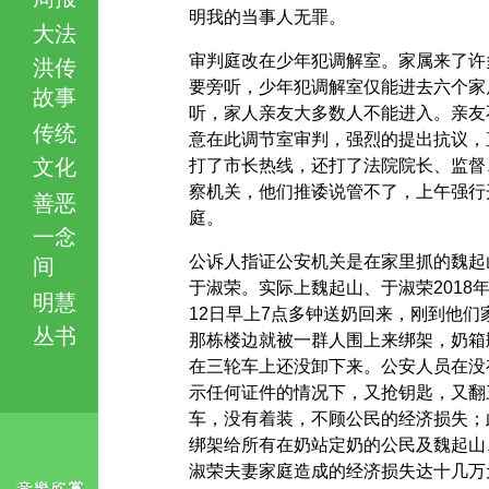
明我的当事人无罪。
大法
审判庭改在少年犯调解室。家属来了许
洪传
要旁听，少年犯调解室仅能进去六个家
故事
听，家人亲友大多数人不能进入。亲友
传统
意在此调节室审判，强烈的提出抗议，
文化
打了市长热线，还打了法院院长、监督
察机关，他们推诿说管不了，上午强行
善恶
庭。
一念
公诉人指证公安机关是在家里抓的魏起
间
于淑荣。实际上魏起山、于淑荣2018年
明慧
12日早上7点多钟送奶回来，刚到他们
丛书
那栋楼边就被一群人围上来绑架，奶箱
在三轮车上还没卸下来。公安人员在没
示任何证件的情况下，又抢钥匙，又翻
车，没有着装，不顾公民的经济损失；
绑架给所有在奶站定奶的公民及魏起山
淑荣夫妻家庭造成的经济损失达十几万