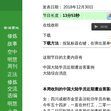
发表日期： 2018年12月30日
节目长度：
13分53秒
在线收听
00:00
修炼
下载
故事
下载方法
：按鼠标器右键，在弹出菜单中选择
空中
这期节目的主要内容有
明慧
周刊
中国大陆学员近期遭迫害案例
大陆综合消息
正法
修炼
交流
本周收到的中国大陆学员近期遭迫害案
选编
女：四川成都市金堂县法轮功学员肖敏
明慧
今年五十四岁，一直在外打工，二零一
小弟
九月二日回到很久没有居住的廉租屋内