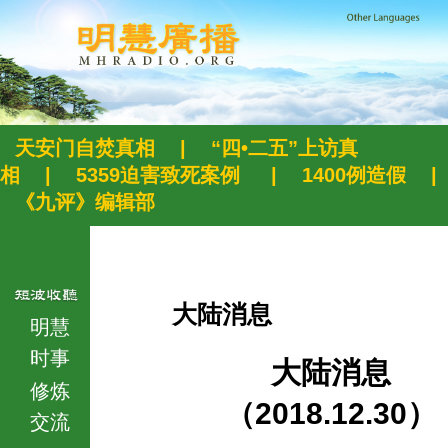
天安门自焚真相
|
“四•二五”上访真
相
|
5359迫害致死案例
|
1400例造假
|
《九评》编辑部
大陆消息
明慧
时事
大陆消息
修炼
（2018.12.30）
交流