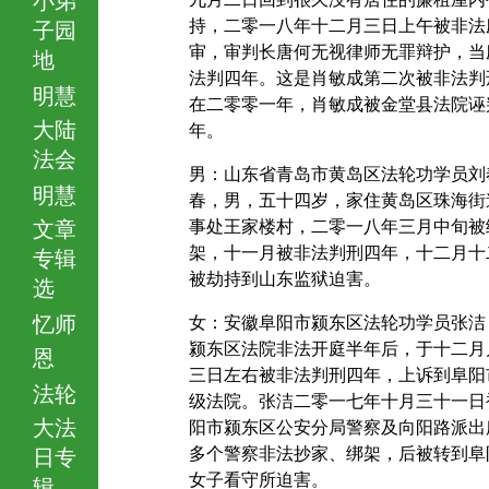
持，二零一八年十二月三日上午被非法
子园
审，审判长唐何无视律师无罪辩护，当
地
法判四年。这是肖敏成第二次被非法判
明慧
在二零零一年，肖敏成被金堂县法院诬
大陆
年。
法会
男：山东省青岛市黄岛区法轮功学员刘
明慧
春，男，五十四岁，家住黄岛区珠海街
文章
事处王家楼村，二零一八年三月中旬被
架，十一月被非法判刑四年，十二月十
专辑
被劫持到山东监狱迫害。
选
忆师
女：安徽阜阳市颍东区法轮功学员张洁
颍东区法院非法开庭半年后，于十二月
恩
三日左右被非法判刑四年，上诉到阜阳
法轮
级法院。张洁二零一七年十月三十一日
大法
阳市颍东区公安分局警察及向阳路派出
多个警察非法抄家、绑架，后被转到阜
日专
女子看守所迫害。
辑