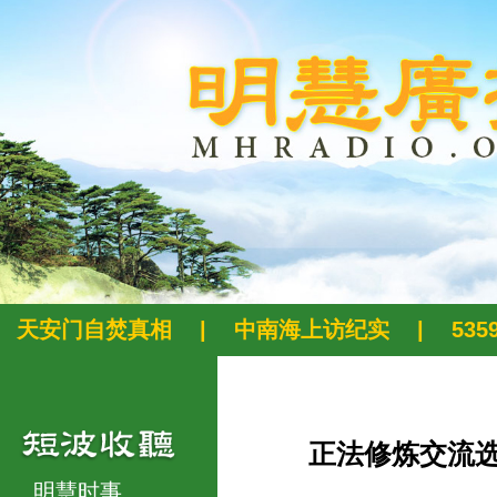
天安门自焚真相
|
中南海上访纪实
|
53
正法修炼交流
明慧时事