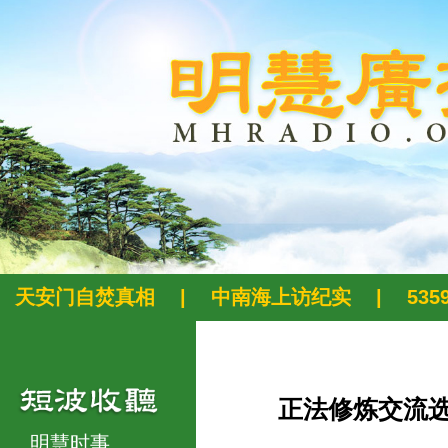
天安门自焚真相
|
中南海上访纪实
|
53
正法修炼交流
明慧时事