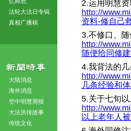
忆师恩
2.运用明慧
http://www.m
法轮大法日专辑
资料-修自己救众
真相广播稿
3.不修口、
http://www.m
随便给同修建议带
4.我背法的
http://www.m
大陆消息
几条经验和体会-
海外消息
5.关于七旬
空中明慧周报
http://www.m
大法洪传故事
以上老年人被非
传统文化
6.海外同修